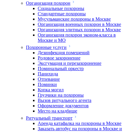
Организация похорон
Социальные похороны
Стандартные похороны
Мусульманские похороны в Москве
Организация военных похорон в Москве
Организация элитных похорон в Москве
Организация похорон эконом-класса в
Москве и МО
Похоронные услуги
Дезинфекция помещений
Родовое захоронение
Эксгумация и перезахоронение
Поминальный оркестр
Панихида
Отпевание
Поминки
Копка могил
Грузчики на похороны
Вызов ритуального агента
Оформление документов
Место на кладбище
Ритуальный транспорт
Аренда катафалка на похороны в Москве
Заказать автобус на похороны в Москве и