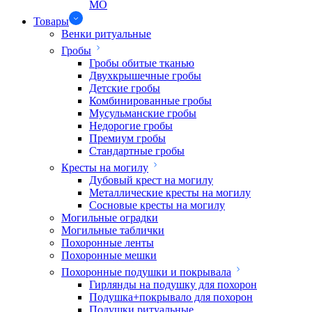
МО
Товары
Венки ритуальные
Гробы
Гробы обитые тканью
Двухкрышечные гробы
Детские гробы
Комбинированные гробы
Мусульманские гробы
Недорогие гробы
Премиум гробы
Стандартные гробы
Кресты на могилу
Дубовый крест на могилу
Металлические кресты на могилу
Сосновые кресты на могилу
Могильные оградки
Могильные таблички
Похоронные ленты
Похоронные мешки
Похоронные подушки и покрывала
Гирлянды на подушку для похорон
Подушка+покрывало для похорон
Подушки ритуальные