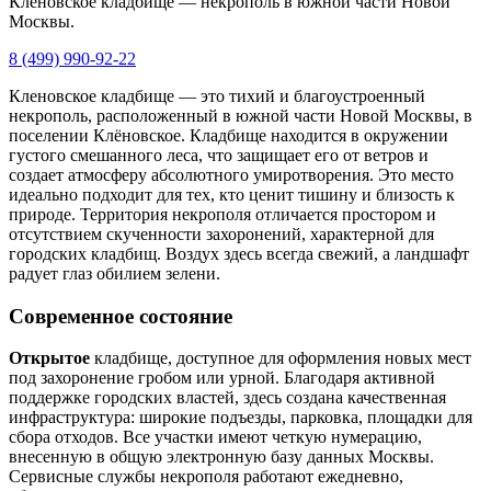
Кленовское кладбище — некрополь в южной части Новой
Москвы.
8 (499) 990-92-22
Кленовское кладбище — это тихий и благоустроенный
некрополь, расположенный в южной части Новой Москвы, в
поселении Клёновское. Кладбище находится в окружении
густого смешанного леса, что защищает его от ветров и
создает атмосферу абсолютного умиротворения. Это место
идеально подходит для тех, кто ценит тишину и близость к
природе. Территория некрополя отличается простором и
отсутствием скученности захоронений, характерной для
городских кладбищ. Воздух здесь всегда свежий, а ландшафт
радует глаз обилием зелени.
Современное состояние
Открытое
кладбище, доступное для оформления новых мест
под захоронение гробом или урной. Благодаря активной
поддержке городских властей, здесь создана качественная
инфраструктура: широкие подъезды, парковка, площадки для
сбора отходов. Все участки имеют четкую нумерацию,
внесенную в общую электронную базу данных Москвы.
Сервисные службы некрополя работают ежедневно,