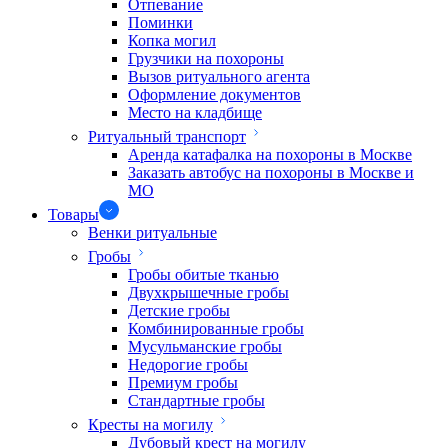
Отпевание
Поминки
Копка могил
Грузчики на похороны
Вызов ритуального агента
Оформление документов
Место на кладбище
Ритуальный транспорт
Аренда катафалка на похороны в Москве
Заказать автобус на похороны в Москве и
МО
Товары
Венки ритуальные
Гробы
Гробы обитые тканью
Двухкрышечные гробы
Детские гробы
Комбинированные гробы
Мусульманские гробы
Недорогие гробы
Премиум гробы
Стандартные гробы
Кресты на могилу
Дубовый крест на могилу