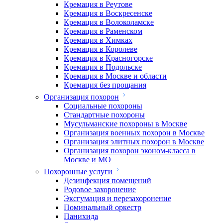
Кремация в Реутове
Кремация в Воскресенске
Кремация в Волоколамске
Кремация в Раменском
Кремация в Химках
Кремация в Королеве
Кремация в Красногорске
Кремация в Подольске
Кремация в Москве и области
Кремация без прощания
Организация похорон
Социальные похороны
Стандартные похороны
Мусульманские похороны в Москве
Организация военных похорон в Москве
Организация элитных похорон в Москве
Организация похорон эконом-класса в
Москве и МО
Похоронные услуги
Дезинфекция помещений
Родовое захоронение
Эксгумация и перезахоронение
Поминальный оркестр
Панихида