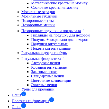
Металлические кресты на могилу
Сосновые кресты на могилу
Могильные оградки
Могильные таблички
Похоронные ленты
Похоронные мешки
Похоронные подушки и покрывала
Гирлянды на подушку для похорон
Подушка+покрывало для похорон
Подушки ритуальные
Покрывала ритуальные
Ритуальная одежда и обувь
Ритуальная флористика
Авторские венки
Корзины ритуальные
Заказные венки
Стандартные венки
Цветочные композиции
Элитные венки
Урны для кремации
Цены
Полезная информация
О нас