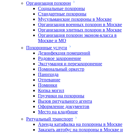
Организация похорон
Социальные похороны
Стандартные похороны
Мусульманские похороны в Москве
Организация военных похорон в Москве
Организация элитных похорон в Москве
Организация похорон эконом-класса в
Москве и МО
Похоронные услуги
Дезинфекция помещений
Родовое захоронение
Эксгумация и перезахоронение
Поминальный оркестр
Панихида
Отпевание
Поминки
Копка могил
Грузчики на похороны
Вызов ритуального агента
Оформление документов
Место на кладбище
Ритуальный транспорт
Аренда катафалка на похороны в Москве
Заказать автобус на похороны в Москве и