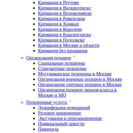
Кремация в Реутове
Кремация в Воскресенске
Кремация в Волоколамске
Кремация в Раменском
Кремация в Химках
Кремация в Королеве
Кремация в Красногорске
Кремация в Подольске
Кремация в Москве и области
Кремация без прощания
Организация похорон
Социальные похороны
Стандартные похороны
Мусульманские похороны в Москве
Организация военных похорон в Москве
Организация элитных похорон в Москве
Организация похорон эконом-класса в
Москве и МО
Похоронные услуги
Дезинфекция помещений
Родовое захоронение
Эксгумация и перезахоронение
Поминальный оркестр
Панихида