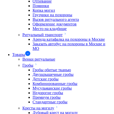
Отпевание
Поминки
Копка могил
Грузчики на похороны
Вызов ритуального агента
Оформление документов
Место на кладбище
Ритуальный транспорт
Аренда катафалка на похороны в Москве
Заказать автобус на похороны в Москве и
МО
Товары
Венки ритуальные
Гробы
Гробы обитые тканью
Двухкрышечные гробы
Детские гробы
Комбинированные гробы
Мусульманские гробы
Недорогие гробы
Премиум гробы
Стандартные гробы
Кресты на могилу
Дубовый крест на могилу