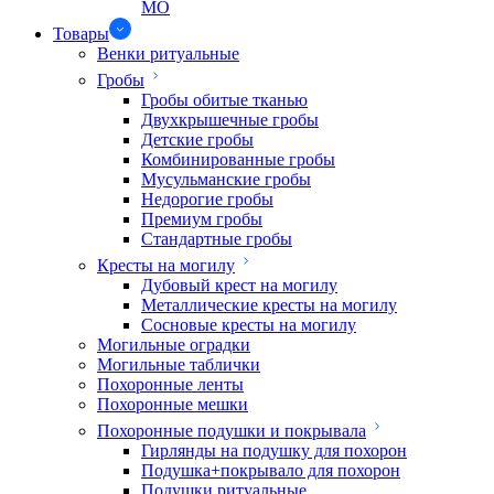
МО
Товары
Венки ритуальные
Гробы
Гробы обитые тканью
Двухкрышечные гробы
Детские гробы
Комбинированные гробы
Мусульманские гробы
Недорогие гробы
Премиум гробы
Стандартные гробы
Кресты на могилу
Дубовый крест на могилу
Металлические кресты на могилу
Сосновые кресты на могилу
Могильные оградки
Могильные таблички
Похоронные ленты
Похоронные мешки
Похоронные подушки и покрывала
Гирлянды на подушку для похорон
Подушка+покрывало для похорон
Подушки ритуальные