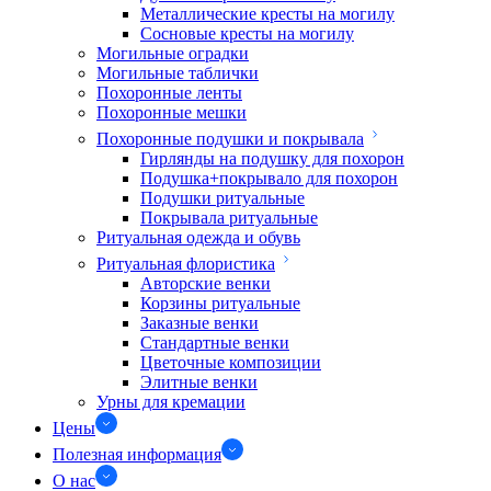
Металлические кресты на могилу
Сосновые кресты на могилу
Могильные оградки
Могильные таблички
Похоронные ленты
Похоронные мешки
Похоронные подушки и покрывала
Гирлянды на подушку для похорон
Подушка+покрывало для похорон
Подушки ритуальные
Покрывала ритуальные
Ритуальная одежда и обувь
Ритуальная флористика
Авторские венки
Корзины ритуальные
Заказные венки
Стандартные венки
Цветочные композиции
Элитные венки
Урны для кремации
Цены
Полезная информация
О нас