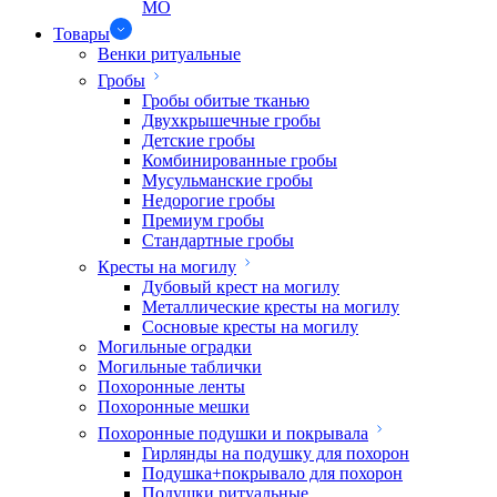
МО
Товары
Венки ритуальные
Гробы
Гробы обитые тканью
Двухкрышечные гробы
Детские гробы
Комбинированные гробы
Мусульманские гробы
Недорогие гробы
Премиум гробы
Стандартные гробы
Кресты на могилу
Дубовый крест на могилу
Металлические кресты на могилу
Сосновые кресты на могилу
Могильные оградки
Могильные таблички
Похоронные ленты
Похоронные мешки
Похоронные подушки и покрывала
Гирлянды на подушку для похорон
Подушка+покрывало для похорон
Подушки ритуальные