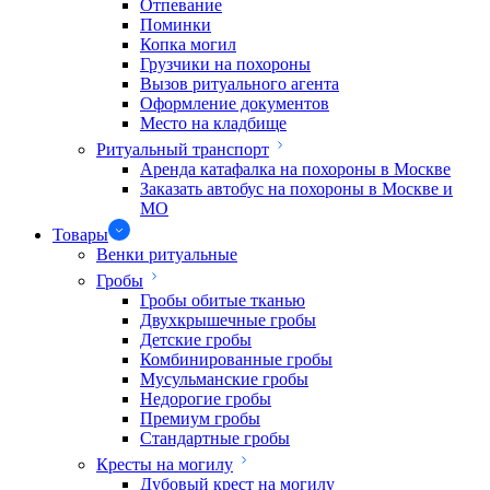
Отпевание
Поминки
Копка могил
Грузчики на похороны
Вызов ритуального агента
Оформление документов
Место на кладбище
Ритуальный транспорт
Аренда катафалка на похороны в Москве
Заказать автобус на похороны в Москве и
МО
Товары
Венки ритуальные
Гробы
Гробы обитые тканью
Двухкрышечные гробы
Детские гробы
Комбинированные гробы
Мусульманские гробы
Недорогие гробы
Премиум гробы
Стандартные гробы
Кресты на могилу
Дубовый крест на могилу