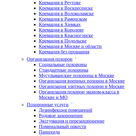
Кремация в Реутове
Кремация в Воскресенске
Кремация в Волоколамске
Кремация в Раменском
Кремация в Химках
Кремация в Королеве
Кремация в Красногорске
Кремация в Подольске
Кремация в Москве и области
Кремация без прощания
Организация похорон
Социальные похороны
Стандартные похороны
Мусульманские похороны в Москве
Организация военных похорон в Москве
Организация элитных похорон в Москве
Организация похорон эконом-класса в
Москве и МО
Похоронные услуги
Дезинфекция помещений
Родовое захоронение
Эксгумация и перезахоронение
Поминальный оркестр
Панихида