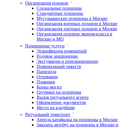
Организация похорон
Социальные похороны
Стандартные похороны
Мусульманские похороны в Москве
Организация военных похорон в Москве
Организация элитных похорон в Москве
Организация похорон эконом-класса в
Москве и МО
Похоронные услуги
Дезинфекция помещений
Родовое захоронение
Эксгумация и перезахоронение
Поминальный оркестр
Панихида
Отпевание
Поминки
Копка могил
Грузчики на похороны
Вызов ритуального агента
Оформление документов
Место на кладбище
Ритуальный транспорт
Аренда катафалка на похороны в Москве
Заказать автобус на похороны в Москве и