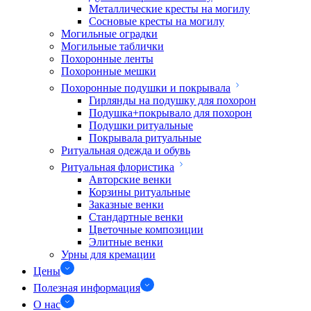
Металлические кресты на могилу
Сосновые кресты на могилу
Могильные оградки
Могильные таблички
Похоронные ленты
Похоронные мешки
Похоронные подушки и покрывала
Гирлянды на подушку для похорон
Подушка+покрывало для похорон
Подушки ритуальные
Покрывала ритуальные
Ритуальная одежда и обувь
Ритуальная флористика
Авторские венки
Корзины ритуальные
Заказные венки
Стандартные венки
Цветочные композиции
Элитные венки
Урны для кремации
Цены
Полезная информация
О нас