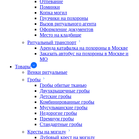
Отпевание
Поминки
Копка могил
Грузчики на похороны
Вызов ритуального агента
Оформление документов
Место на кладбище
Ритуальный транспорт
Аренда катафалка на похороны в Москве
Заказать автобус на похороны в Москве и
МО
Товары
Венки ритуальные
Гробы
Гробы обитые тканью
Двухкрышечные гробы
Детские гробы
Комбинированные гробы
Мусульманские гробы
Недорогие гробы
Премиум гробы
Стандартные гробы
Кресты на могилу
Дубовый крест на могилу