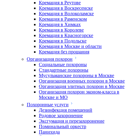
Кремация в Реутове
Кремация в Воскресенске
Кремация в Волоколамске
Кремация в Раменском
Кремация в Химках
Кремация в Королеве
Кремация в Красногорске
Кремация в Подольске
Кремация в Москве и области
Кремация без прощания
Организация похорон
Социальные похороны
Стандартные похороны
Мусульманские похороны в Москве
Организация военных похорон в Москве
Организация элитных похорон в Москве
Организация похорон эконом-класса в
Москве и МО
Похоронные услуги
Дезинфекция помещений
Родовое захоронение
Эксгумация и перезахоронение
Поминальный оркестр
Панихида