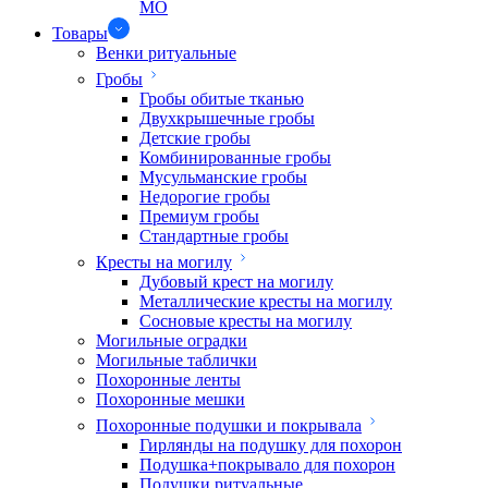
МО
Товары
Венки ритуальные
Гробы
Гробы обитые тканью
Двухкрышечные гробы
Детские гробы
Комбинированные гробы
Мусульманские гробы
Недорогие гробы
Премиум гробы
Стандартные гробы
Кресты на могилу
Дубовый крест на могилу
Металлические кресты на могилу
Сосновые кресты на могилу
Могильные оградки
Могильные таблички
Похоронные ленты
Похоронные мешки
Похоронные подушки и покрывала
Гирлянды на подушку для похорон
Подушка+покрывало для похорон
Подушки ритуальные