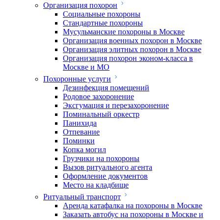
Организация похорон
Социальные похороны
Стандартные похороны
Мусульманские похороны в Москве
Организация военных похорон в Москве
Организация элитных похорон в Москве
Организация похорон эконом-класса в
Москве и МО
Похоронные услуги
Дезинфекция помещений
Родовое захоронение
Эксгумация и перезахоронение
Поминальный оркестр
Панихида
Отпевание
Поминки
Копка могил
Грузчики на похороны
Вызов ритуального агента
Оформление документов
Место на кладбище
Ритуальный транспорт
Аренда катафалка на похороны в Москве
Заказать автобус на похороны в Москве и