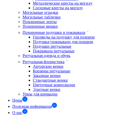
Металлические кресты на могилу
Сосновые кресты на могилу
Могильные оградки
Могильные таблички
Похоронные ленты
Похоронные мешки
Похоронные подушки и покрывала
Гирлянды на подушку для похорон
Подушка+покрывало для похорон
Подушки ритуальные
Покрывала ритуальные
Ритуальная одежда и обувь
Ритуальная флористика
Авторские венки
Корзины ритуальные
Заказные венки
Стандартные венки
Цветочные композиции
Элитные венки
Урны для кремации
Цены
Полезная информация
О нас