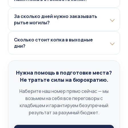
Нет, демонтаж — это отдельная услуга. Ее
За сколько дней нужно заказывать
стоимость рассчитывается индивидуально
рытье могилы?
в зависимости от сложности конструкции,
веса стелы и типа фундамента (цоколя).
Организация процесса требует
Сколько стоит копка в выходные
согласования с администрацией кладбища и
дни?
подготовки техники. Оптимально заказывать
услугу за 24-48 часов до начала церемонии
Наша цена остается неизменной вне
прощания.
зависимости от дня недели. Мы понимаем
специфику нашей работы и работаем без
Нужна помощь в подготовке места?
выходных и праздничных дней по
Не тратьте силы на бюрократию.
стандартному прайсу.
Наберите наш номер прямо сейчас — мы
возьмем на себя все переговоры с
кладбищем и гарантируем безупречный
результат за разумный бюджет.