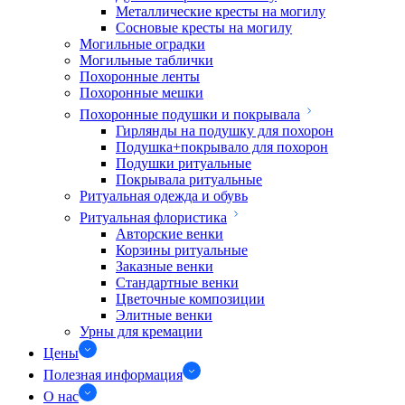
Металлические кресты на могилу
Сосновые кресты на могилу
Могильные оградки
Могильные таблички
Похоронные ленты
Похоронные мешки
Похоронные подушки и покрывала
Гирлянды на подушку для похорон
Подушка+покрывало для похорон
Подушки ритуальные
Покрывала ритуальные
Ритуальная одежда и обувь
Ритуальная флористика
Авторские венки
Корзины ритуальные
Заказные венки
Стандартные венки
Цветочные композиции
Элитные венки
Урны для кремации
Цены
Полезная информация
О нас