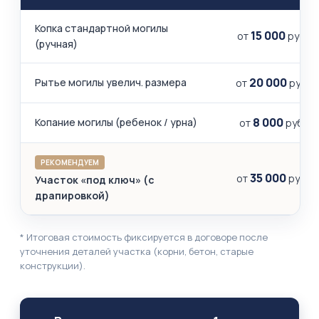
Копка стандартной могилы
15 000
от
руб.
(ручная)
20 000
Рытье могилы увелич. размера
от
руб.
8 000
Копание могилы (ребенок / урна)
от
руб.
РЕКОМЕНДУЕМ
35 000
от
руб.
Участок «под ключ» (с
драпировкой)
* Итоговая стоимость фиксируется в договоре после
уточнения деталей участка (корни, бетон, старые
конструкции).