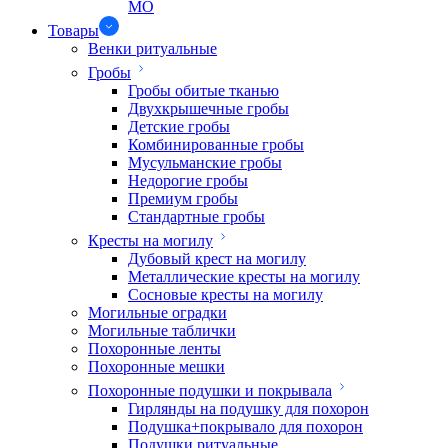
МО
Товары
Венки ритуальные
Гробы
Гробы обитые тканью
Двухкрышечные гробы
Детские гробы
Комбинированные гробы
Мусульманские гробы
Недорогие гробы
Премиум гробы
Стандартные гробы
Кресты на могилу
Дубовый крест на могилу
Металлические кресты на могилу
Сосновые кресты на могилу
Могильные оградки
Могильные таблички
Похоронные ленты
Похоронные мешки
Похоронные подушки и покрывала
Гирлянды на подушку для похорон
Подушка+покрывало для похорон
Подушки ритуальные