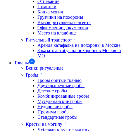
Отпевание
Поминки
Копка могил
Грузчики на похороны
Вызов ритуального агента
Оформление документов
Место на кладбище
Ритуальный транспорт
Аренда катафалка на похороны в Москве
Заказать автобус на похороны в Москве и
МО
Товары
Венки ритуальные
Гробы
Гробы обитые тканью
Двухкрышечные гробы
Детские гробы
Комбинированные гробы
Мусульманские гробы
Недорогие гробы
Премиум гробы
Стандартные гробы
Кресты на могилу
Дубовый крест на могилу