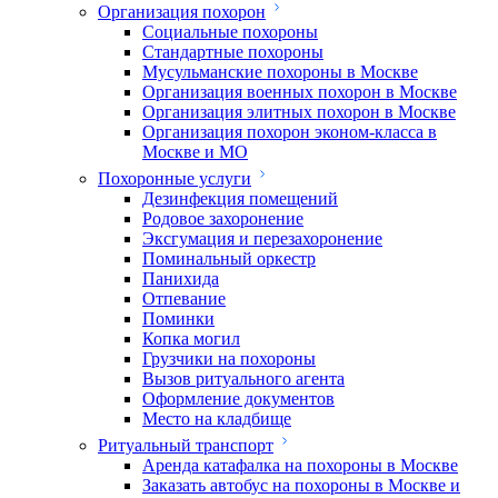
Организация похорон
Социальные похороны
Стандартные похороны
Мусульманские похороны в Москве
Организация военных похорон в Москве
Организация элитных похорон в Москве
Организация похорон эконом-класса в
Москве и МО
Похоронные услуги
Дезинфекция помещений
Родовое захоронение
Эксгумация и перезахоронение
Поминальный оркестр
Панихида
Отпевание
Поминки
Копка могил
Грузчики на похороны
Вызов ритуального агента
Оформление документов
Место на кладбище
Ритуальный транспорт
Аренда катафалка на похороны в Москве
Заказать автобус на похороны в Москве и