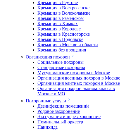
Кремация в Реутове
Кремация в Воскресенске
Кремация в Волоколамске
Кремация в Раменском
Кремация в Химках
Кремация в Королеве
Кремация в Красногорске
Кремация в Подольске
Кремация в Москве и области
Кремация без прощания
Организация похорон
Социальные похороны
Стандартные похороны
Мусульманские похороны в Москве
Организация военных похорон в Москве
Организация элитных похорон в Москве
Организация похорон эконом-класса в
Москве и МО
Похоронные услуги
Дезинфекция помещений
Родовое захоронение
Эксгумация и перезахоронение
Поминальный оркестр
Панихида