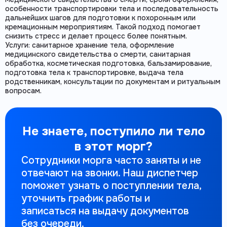
особенности транспортировки тела и последовательность
дальнейших шагов для подготовки к похоронным или
кремационным мероприятиям. Такой подход помогает
снизить стресс и делает процесс более понятным.
Услуги: санитарное хранение тела, оформление
медицинского свидетельства о смерти, санитарная
обработка, косметическая подготовка, бальзамирование,
подготовка тела к транспортировке, выдача тела
родственникам, консультации по документам и ритуальным
вопросам.
Не знаете, поступило ли тело
в этот морг?
Сотрудники морга часто заняты и не
отвечают на звонки. Наш диспетчер
поможет узнать о поступлении тела,
уточнить график работы и
записаться на выдачу документов
без очереди.