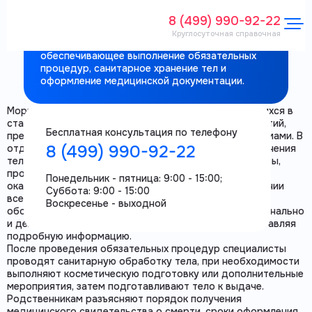
больницы № 13 (ГКБ № 13)
8 (499) 990-92-22
Морг городской клинической больницы № 13 —
Круглосуточная справочная
специализированное отделение,
обеспечивающее выполнение обязательных
процедур, санитарное хранение тел и
оформление медицинской документации.
Морг ГКБ № 13 принимает тела пациентов, скончавшихся в
стационаре, и выполняет полный комплекс мероприятий,
Бесплатная консультация по телефону
предусмотренных санитарными и медицинскими нормами. В
8 (499) 990-92-22
отделении обеспечены условия для правильного хранения
тел, выполняются внутренние медицинские процедуры,
проводится оформление официальных документов и
Понедельник - пятница: 9:00 - 15:00;
оказывается поддержка родственникам в прохождении
Суббота: 9:00 - 15:00
всех этапов. Помещения оснащены необходимым
Воскресенье - выходной
оборудованием, а сотрудники действуют профессионально
и деликатно, разъясняя порядок действий и предоставляя
подробную информацию.
После проведения обязательных процедур специалисты
проводят санитарную обработку тела, при необходимости
выполняют косметическую подготовку или дополнительные
мероприятия, затем подготавливают тело к выдаче.
Родственникам разъясняют порядок получения
медицинского свидетельства о смерти, сроки оформления,