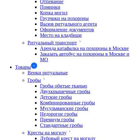
Отпевание
Поминки
Копка могил
Грузчики на похороны
Вызов ритуального агента
Оформление документов
Место на кладбище
Ритуальный транспорт
Аренда катафалка на похороны в Москве
Заказать автобус на похороны в Москве и
МО
Товары
Венки ритуальные
Гробы
Гробы обитые тканью
Двухкрышечные гробы
Детские гробы
Комбинированные гробы
Мусульманские гробы
Недорогие гробы
Премиум гробы
Стандартные гробы
Кресты на могилу
Дубовый крест на могилу