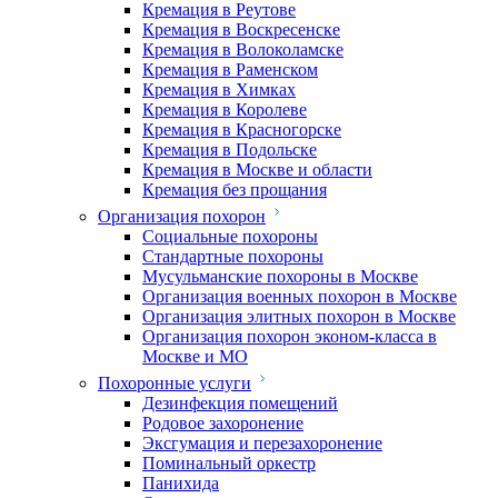
Кремация в Реутове
Кремация в Воскресенске
Кремация в Волоколамске
Кремация в Раменском
Кремация в Химках
Кремация в Королеве
Кремация в Красногорске
Кремация в Подольске
Кремация в Москве и области
Кремация без прощания
Организация похорон
Социальные похороны
Стандартные похороны
Мусульманские похороны в Москве
Организация военных похорон в Москве
Организация элитных похорон в Москве
Организация похорон эконом-класса в
Москве и МО
Похоронные услуги
Дезинфекция помещений
Родовое захоронение
Эксгумация и перезахоронение
Поминальный оркестр
Панихида