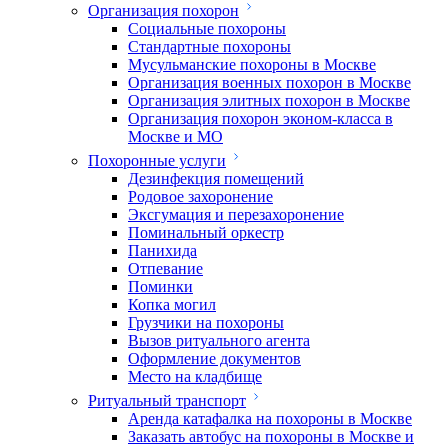
Организация похорон
Социальные похороны
Стандартные похороны
Мусульманские похороны в Москве
Организация военных похорон в Москве
Организация элитных похорон в Москве
Организация похорон эконом-класса в
Москве и МО
Похоронные услуги
Дезинфекция помещений
Родовое захоронение
Эксгумация и перезахоронение
Поминальный оркестр
Панихида
Отпевание
Поминки
Копка могил
Грузчики на похороны
Вызов ритуального агента
Оформление документов
Место на кладбище
Ритуальный транспорт
Аренда катафалка на похороны в Москве
Заказать автобус на похороны в Москве и