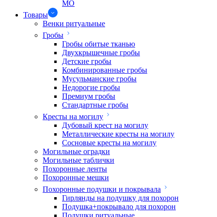
МО
Товары
Венки ритуальные
Гробы
Гробы обитые тканью
Двухкрышечные гробы
Детские гробы
Комбинированные гробы
Мусульманские гробы
Недорогие гробы
Премиум гробы
Стандартные гробы
Кресты на могилу
Дубовый крест на могилу
Металлические кресты на могилу
Сосновые кресты на могилу
Могильные оградки
Могильные таблички
Похоронные ленты
Похоронные мешки
Похоронные подушки и покрывала
Гирлянды на подушку для похорон
Подушка+покрывало для похорон
Подушки ритуальные