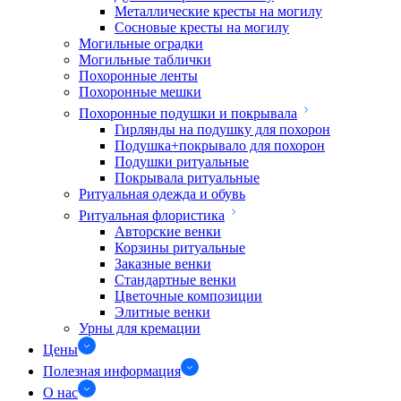
Металлические кресты на могилу
Сосновые кресты на могилу
Могильные оградки
Могильные таблички
Похоронные ленты
Похоронные мешки
Похоронные подушки и покрывала
Гирлянды на подушку для похорон
Подушка+покрывало для похорон
Подушки ритуальные
Покрывала ритуальные
Ритуальная одежда и обувь
Ритуальная флористика
Авторские венки
Корзины ритуальные
Заказные венки
Стандартные венки
Цветочные композиции
Элитные венки
Урны для кремации
Цены
Полезная информация
О нас