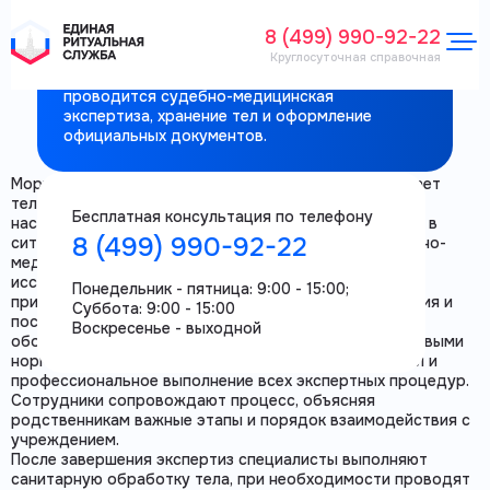
экспертизы № 3 (СМЭ № 3)
8 (499) 990-92-22
Морг судебно-медицинской экспертизы № 3 —
Круглосуточная справочная
специализированное учреждение, где
проводится судебно-медицинская
экспертиза, хранение тел и оформление
официальных документов.
Морг судебно-медицинской экспертизы № 3 принимает
тела умерших в случаях внезапной, необъяснимой,
Бесплатная консультация по телефону
насильственной или подозрительной смерти, а также в
8 (499) 990-92-22
ситуациях, требующих обязательного участия судебно-
медицинских экспертов. Здесь проводится комплекс
исследований, направленных на установление точной
Понедельник - пятница: 9:00 - 15:00;
причины смерти, подготовку медицинского заключения и
Суббота: 9:00 - 15:00
последующее оформление документов. Помещения
Воскресенье - выходной
оборудованы в соответствии с санитарными и правовыми
нормами, что обеспечивает корректное хранение тел и
профессиональное выполнение всех экспертных процедур.
Сотрудники сопровождают процесс, объясняя
родственникам важные этапы и порядок взаимодействия с
учреждением.
После завершения экспертиз специалисты выполняют
санитарную обработку тела, при необходимости проводят