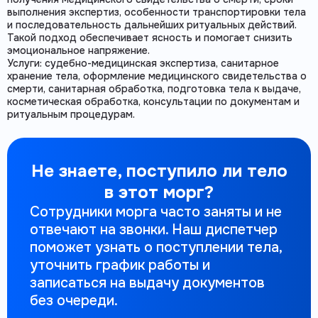
выполнения экспертиз, особенности транспортировки тела
и последовательность дальнейших ритуальных действий.
Такой подход обеспечивает ясность и помогает снизить
эмоциональное напряжение.
Услуги: судебно-медицинская экспертиза, санитарное
хранение тела, оформление медицинского свидетельства о
смерти, санитарная обработка, подготовка тела к выдаче,
косметическая обработка, консультации по документам и
ритуальным процедурам.
Не знаете, поступило ли тело
в этот морг?
Сотрудники морга часто заняты и не
отвечают на звонки. Наш диспетчер
поможет узнать о поступлении тела,
уточнить график работы и
записаться на выдачу документов
без очереди.