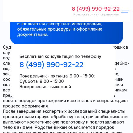
№ 8 (СМЭ №8)
8 (499) 990-92-22
Судебно-медицинский морг № 8 —
Круглосуточная справочная
специализированное учреждение, где
выполняются экспертные исследования,
обязательные процедуры и оформление
документации.
Судебно-медицинский морг № 8 принимает тела умерших в
случаях внезапной, неясной, насильственной или
Бесплатная консультация по телефону
подозрительной смерти, а также по направлению
8 (499) 990-92-22
следственных органов. В учреждении проводятся судебно-
медицинские экспертизы, оформляются официальные
заключения и обеспечивается хранение тел в условиях,
Понедельник - пятница: 9:00 - 15:00;
соответствующих санитарным требованиям. Сотрудники
Суббота: 9:00 - 15:00
морга действуют строго в рамках нормативов, выполняя
Воскресенье - выходной
все процедуры аккуратно и своевременно. Родственникам
предоставляют необходимые разъяснения, помогают
понять порядок прохождения всех этапов и сопровождают
процесс оформления.
После завершения экспертных исследований специалисты
проводят санитарную обработку тела, при необходимости
выполняют косметическую подготовку и подготавливают
тело к выдаче. Родственникам объясняется порядок
получения медицинского свидетельства о смерти, сроки