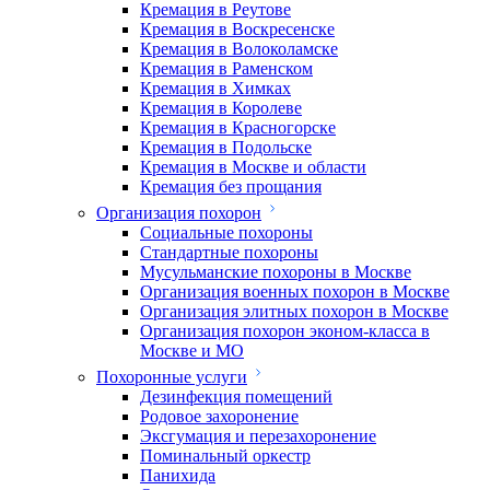
Кремация в Реутове
Кремация в Воскресенске
Кремация в Волоколамске
Кремация в Раменском
Кремация в Химках
Кремация в Королеве
Кремация в Красногорске
Кремация в Подольске
Кремация в Москве и области
Кремация без прощания
Организация похорон
Социальные похороны
Стандартные похороны
Мусульманские похороны в Москве
Организация военных похорон в Москве
Организация элитных похорон в Москве
Организация похорон эконом-класса в
Москве и МО
Похоронные услуги
Дезинфекция помещений
Родовое захоронение
Эксгумация и перезахоронение
Поминальный оркестр
Панихида