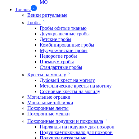
МО
Товары
Венки ритуальные
Гробы
Гробы обитые тканью
Двухкрышечные гробы
Детские гробы
Комбинированные гробы
Мусульманские гробы
Недорогие гробы
Премиум гробы
Стандартные гробы
Кресты на могилу
Дубовый крест на могилу
Металлические кресты на могилу
Сосновые кресты на могилу
Могильные оградки
Могильные таблички
Похоронные ленты
Похоронные мешки
Похоронные подушки и покрывала
Гирлянды на подушку для похорон
Подушка+покрывало для похорон
Подушки ритуальные