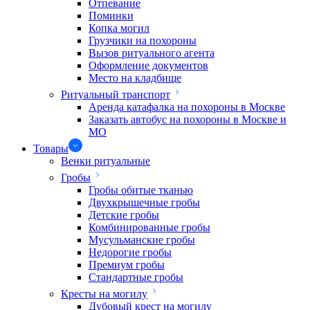
Отпевание
Поминки
Копка могил
Грузчики на похороны
Вызов ритуального агента
Оформление документов
Место на кладбище
Ритуальный транспорт
Аренда катафалка на похороны в Москве
Заказать автобус на похороны в Москве и
МО
Товары
Венки ритуальные
Гробы
Гробы обитые тканью
Двухкрышечные гробы
Детские гробы
Комбинированные гробы
Мусульманские гробы
Недорогие гробы
Премиум гробы
Стандартные гробы
Кресты на могилу
Дубовый крест на могилу