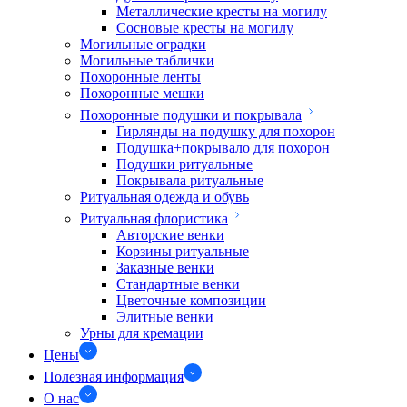
Металлические кресты на могилу
Сосновые кресты на могилу
Могильные оградки
Могильные таблички
Похоронные ленты
Похоронные мешки
Похоронные подушки и покрывала
Гирлянды на подушку для похорон
Подушка+покрывало для похорон
Подушки ритуальные
Покрывала ритуальные
Ритуальная одежда и обувь
Ритуальная флористика
Авторские венки
Корзины ритуальные
Заказные венки
Стандартные венки
Цветочные композиции
Элитные венки
Урны для кремации
Цены
Полезная информация
О нас