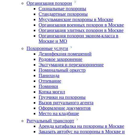
Организация похорон
Социальные похороны
Стандартные похороны
Мусульманские похороны в Москве
Организация военных похорон в Москве
Организация элитных похорон в Москве
Организация похорон эконом-класса в
Москве и МО
Похоронные услуги
Дезинфекция помещений
Родовое захоронение
Эксгумация и перезахоронение
Поминальный оркестр
Панихида
Отпевание
Поминки
Копка могил
Грузчики на похороны
Вызов ритуального агента
Оформление документов
Место на кладбище
Ритуальный транспорт
Аренда катафалка на похороны в Москве
Заказать автобус на похороны в Москве и