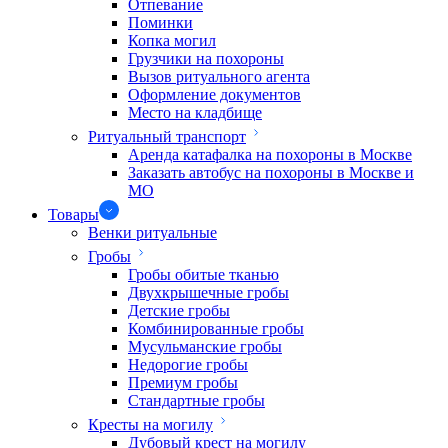
Отпевание
Поминки
Копка могил
Грузчики на похороны
Вызов ритуального агента
Оформление документов
Место на кладбище
Ритуальный транспорт
Аренда катафалка на похороны в Москве
Заказать автобус на похороны в Москве и
МО
Товары
Венки ритуальные
Гробы
Гробы обитые тканью
Двухкрышечные гробы
Детские гробы
Комбинированные гробы
Мусульманские гробы
Недорогие гробы
Премиум гробы
Стандартные гробы
Кресты на могилу
Дубовый крест на могилу