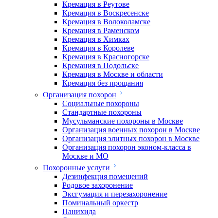
Кремация в Реутове
Кремация в Воскресенске
Кремация в Волоколамске
Кремация в Раменском
Кремация в Химках
Кремация в Королеве
Кремация в Красногорске
Кремация в Подольске
Кремация в Москве и области
Кремация без прощания
Организация похорон
Социальные похороны
Стандартные похороны
Мусульманские похороны в Москве
Организация военных похорон в Москве
Организация элитных похорон в Москве
Организация похорон эконом-класса в
Москве и МО
Похоронные услуги
Дезинфекция помещений
Родовое захоронение
Эксгумация и перезахоронение
Поминальный оркестр
Панихида