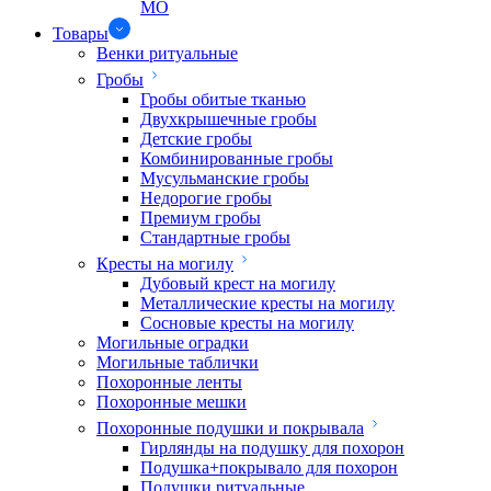
МО
Товары
Венки ритуальные
Гробы
Гробы обитые тканью
Двухкрышечные гробы
Детские гробы
Комбинированные гробы
Мусульманские гробы
Недорогие гробы
Премиум гробы
Стандартные гробы
Кресты на могилу
Дубовый крест на могилу
Металлические кресты на могилу
Сосновые кресты на могилу
Могильные оградки
Могильные таблички
Похоронные ленты
Похоронные мешки
Похоронные подушки и покрывала
Гирлянды на подушку для похорон
Подушка+покрывало для похорон
Подушки ритуальные