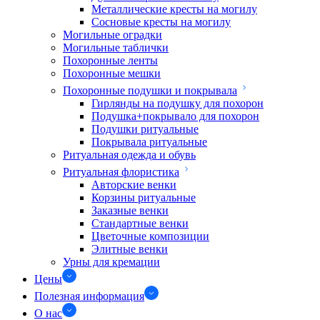
Металлические кресты на могилу
Сосновые кресты на могилу
Могильные оградки
Могильные таблички
Похоронные ленты
Похоронные мешки
Похоронные подушки и покрывала
Гирлянды на подушку для похорон
Подушка+покрывало для похорон
Подушки ритуальные
Покрывала ритуальные
Ритуальная одежда и обувь
Ритуальная флористика
Авторские венки
Корзины ритуальные
Заказные венки
Стандартные венки
Цветочные композиции
Элитные венки
Урны для кремации
Цены
Полезная информация
О нас