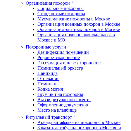
Организация похорон
Социальные похороны
Стандартные похороны
Мусульманские похороны в Москве
Организация военных похорон в Москве
Организация элитных похорон в Москве
Организация похорон эконом-класса в
Москве и МО
Похоронные услуги
Дезинфекция помещений
Родовое захоронение
Эксгумация и перезахоронение
Поминальный оркестр
Панихида
Отпевание
Поминки
Копка могил
Грузчики на похороны
Вызов ритуального агента
Оформление документов
Место на кладбище
Ритуальный транспорт
Аренда катафалка на похороны в Москве
Заказать автобус на похороны в Москве и