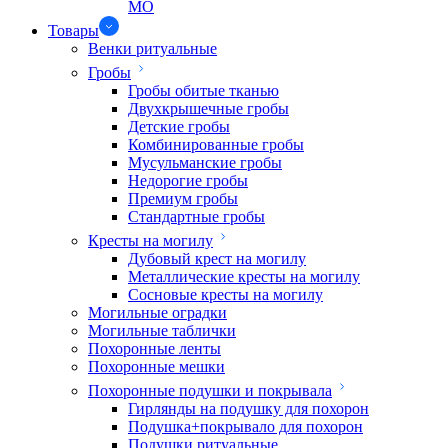
МО
Товары
Венки ритуальные
Гробы
Гробы обитые тканью
Двухкрышечные гробы
Детские гробы
Комбинированные гробы
Мусульманские гробы
Недорогие гробы
Премиум гробы
Стандартные гробы
Кресты на могилу
Дубовый крест на могилу
Металлические кресты на могилу
Сосновые кресты на могилу
Могильные оградки
Могильные таблички
Похоронные ленты
Похоронные мешки
Похоронные подушки и покрывала
Гирлянды на подушку для похорон
Подушка+покрывало для похорон
Подушки ритуальные