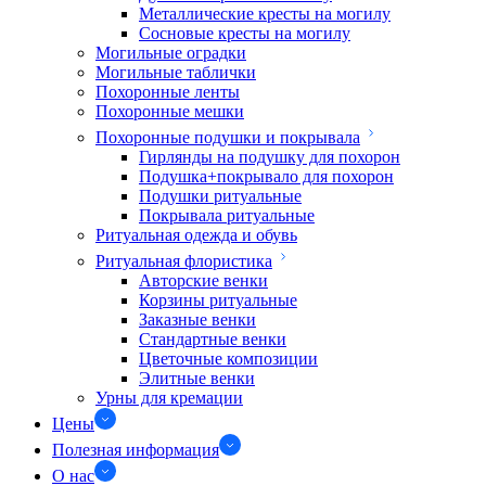
Металлические кресты на могилу
Сосновые кресты на могилу
Могильные оградки
Могильные таблички
Похоронные ленты
Похоронные мешки
Похоронные подушки и покрывала
Гирлянды на подушку для похорон
Подушка+покрывало для похорон
Подушки ритуальные
Покрывала ритуальные
Ритуальная одежда и обувь
Ритуальная флористика
Авторские венки
Корзины ритуальные
Заказные венки
Стандартные венки
Цветочные композиции
Элитные венки
Урны для кремации
Цены
Полезная информация
О нас