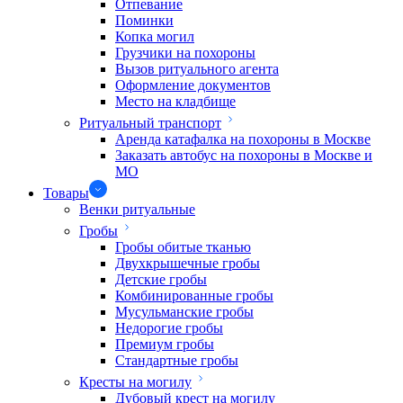
Отпевание
Поминки
Копка могил
Грузчики на похороны
Вызов ритуального агента
Оформление документов
Место на кладбище
Ритуальный транспорт
Аренда катафалка на похороны в Москве
Заказать автобус на похороны в Москве и
МО
Товары
Венки ритуальные
Гробы
Гробы обитые тканью
Двухкрышечные гробы
Детские гробы
Комбинированные гробы
Мусульманские гробы
Недорогие гробы
Премиум гробы
Стандартные гробы
Кресты на могилу
Дубовый крест на могилу