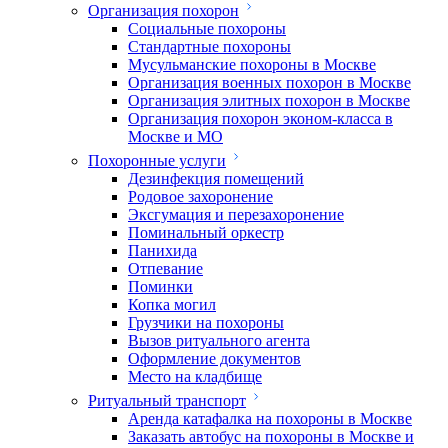
Организация похорон
Социальные похороны
Стандартные похороны
Мусульманские похороны в Москве
Организация военных похорон в Москве
Организация элитных похорон в Москве
Организация похорон эконом-класса в
Москве и МО
Похоронные услуги
Дезинфекция помещений
Родовое захоронение
Эксгумация и перезахоронение
Поминальный оркестр
Панихида
Отпевание
Поминки
Копка могил
Грузчики на похороны
Вызов ритуального агента
Оформление документов
Место на кладбище
Ритуальный транспорт
Аренда катафалка на похороны в Москве
Заказать автобус на похороны в Москве и