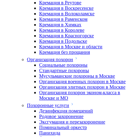
Кремация в Реутове
Кремация в Воскресенске
Кремация в Волоколамске
Кремация в Раменском
Кремация в Химках
Кремация в Королеве
Кремация в Красногорске
Кремация в Подольске
Кремация в Москве и области
Кремация без прощания
Организация похорон
Социальные похороны
Стандартные похороны
Мусульманские похороны в Москве
Организация военных похорон в Москве
Организация элитных похорон в Москве
Организация похорон эконом-класса в
Москве и МО
Похоронные услуги
Дезинфекция помещений
Родовое захоронение
Эксгумация и перезахоронение
Поминальный оркестр
Панихида