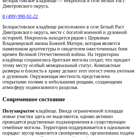
Белорастовское кладбище — некрополь в селе Белый Раст
Дмитровского округа.
8 (499) 990-92-22
Белорастовское кладбище расположено в селе Белый Раст
Дмитровского округа, месте с богатой военной и духовной
историей. Некрополь находится рядом с Церковью
Владимирской иконы Божией Матери, которая является
памятником архитектуры и свидетелем ожесточенных боев
времен Великой Отечественной войны. На территории
кладбища сохранились братские могилы солдат, что придает
этому месту особый мемориальный статус. Компактные
размеры и близость к храму делают этот погост очень уютным
и духовным. Окружающая местность представлена
открытыми полями и небольшими рощами, создающими
атмосферу подмосковного раздолья.
Современное состояние
Полузакрытое
кладбище. Ввиду ограниченной площади
новые участки здесь не выделяются, однако активно
проводятся родственные подзахоронения в существующие
семейные могилы. Территория поддерживается в идеальном
порядке: мусор вывозится своевременно, организована подача