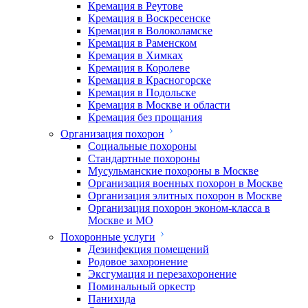
Кремация в Реутове
Кремация в Воскресенске
Кремация в Волоколамске
Кремация в Раменском
Кремация в Химках
Кремация в Королеве
Кремация в Красногорске
Кремация в Подольске
Кремация в Москве и области
Кремация без прощания
Организация похорон
Социальные похороны
Стандартные похороны
Мусульманские похороны в Москве
Организация военных похорон в Москве
Организация элитных похорон в Москве
Организация похорон эконом-класса в
Москве и МО
Похоронные услуги
Дезинфекция помещений
Родовое захоронение
Эксгумация и перезахоронение
Поминальный оркестр
Панихида