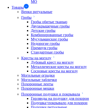
МО
Товары
Венки ритуальные
Гробы
Гробы обитые тканью
Двухкрышечные гробы
Детские гробы
Комбинированные гробы
Мусульманские гробы
Недорогие гробы
Премиум гробы
Стандартные гробы
Кресты на могилу
Дубовый крест на могилу
Металлические кресты на могилу
Сосновые кресты на могилу
Могильные оградки
Могильные таблички
Похоронные ленты
Похоронные мешки
Похоронные подушки и покрывала
Гирлянды на подушку для похорон
Подушка+покрывало для похорон
Подушки ритуальные