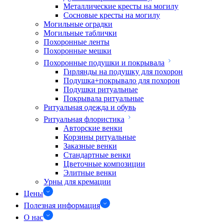
Металлические кресты на могилу
Сосновые кресты на могилу
Могильные оградки
Могильные таблички
Похоронные ленты
Похоронные мешки
Похоронные подушки и покрывала
Гирлянды на подушку для похорон
Подушка+покрывало для похорон
Подушки ритуальные
Покрывала ритуальные
Ритуальная одежда и обувь
Ритуальная флористика
Авторские венки
Корзины ритуальные
Заказные венки
Стандартные венки
Цветочные композиции
Элитные венки
Урны для кремации
Цены
Полезная информация
О нас