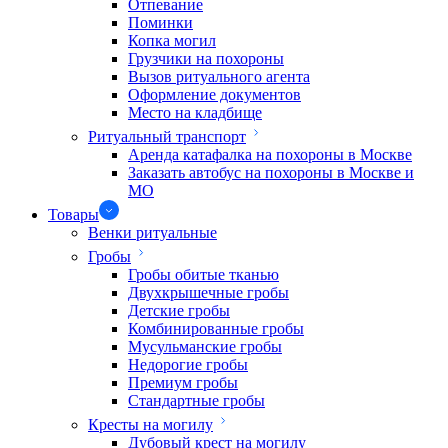
Отпевание
Поминки
Копка могил
Грузчики на похороны
Вызов ритуального агента
Оформление документов
Место на кладбище
Ритуальный транспорт
Аренда катафалка на похороны в Москве
Заказать автобус на похороны в Москве и
МО
Товары
Венки ритуальные
Гробы
Гробы обитые тканью
Двухкрышечные гробы
Детские гробы
Комбинированные гробы
Мусульманские гробы
Недорогие гробы
Премиум гробы
Стандартные гробы
Кресты на могилу
Дубовый крест на могилу