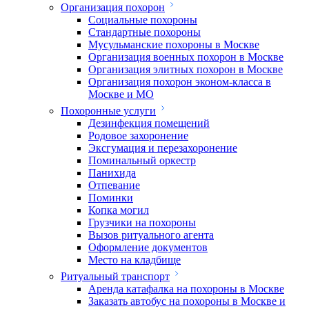
Организация похорон
Социальные похороны
Стандартные похороны
Мусульманские похороны в Москве
Организация военных похорон в Москве
Организация элитных похорон в Москве
Организация похорон эконом-класса в
Москве и МО
Похоронные услуги
Дезинфекция помещений
Родовое захоронение
Эксгумация и перезахоронение
Поминальный оркестр
Панихида
Отпевание
Поминки
Копка могил
Грузчики на похороны
Вызов ритуального агента
Оформление документов
Место на кладбище
Ритуальный транспорт
Аренда катафалка на похороны в Москве
Заказать автобус на похороны в Москве и