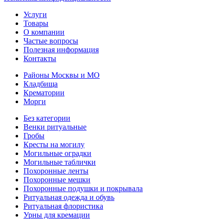
Услуги
Товары
О компании
Частые вопросы
Полезная информация
Контакты
Районы Москвы и МО
Кладбища
Крематории
Морги
Без категории
Венки ритуальные
Гробы
Кресты на могилу
Могильные оградки
Могильные таблички
Похоронные ленты
Похоронные мешки
Похоронные подушки и покрывала
Ритуальная одежда и обувь
Ритуальная флористика
Урны для кремации