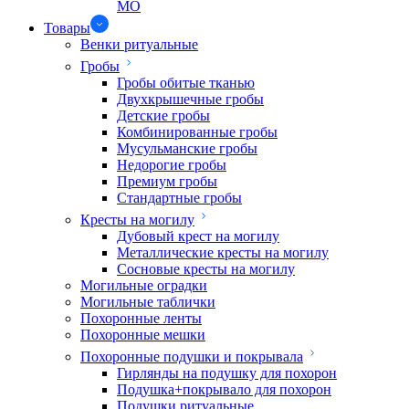
МО
Товары
Венки ритуальные
Гробы
Гробы обитые тканью
Двухкрышечные гробы
Детские гробы
Комбинированные гробы
Мусульманские гробы
Недорогие гробы
Премиум гробы
Стандартные гробы
Кресты на могилу
Дубовый крест на могилу
Металлические кресты на могилу
Сосновые кресты на могилу
Могильные оградки
Могильные таблички
Похоронные ленты
Похоронные мешки
Похоронные подушки и покрывала
Гирлянды на подушку для похорон
Подушка+покрывало для похорон
Подушки ритуальные