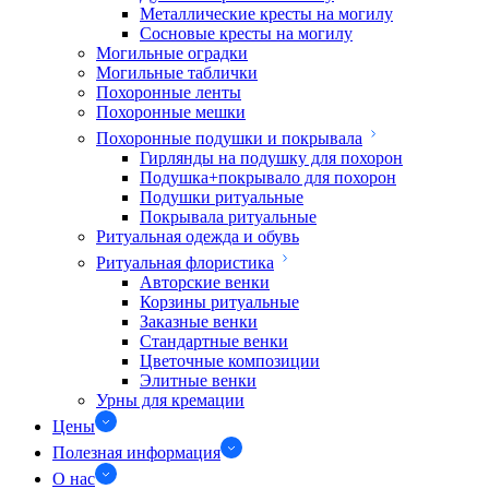
Металлические кресты на могилу
Сосновые кресты на могилу
Могильные оградки
Могильные таблички
Похоронные ленты
Похоронные мешки
Похоронные подушки и покрывала
Гирлянды на подушку для похорон
Подушка+покрывало для похорон
Подушки ритуальные
Покрывала ритуальные
Ритуальная одежда и обувь
Ритуальная флористика
Авторские венки
Корзины ритуальные
Заказные венки
Стандартные венки
Цветочные композиции
Элитные венки
Урны для кремации
Цены
Полезная информация
О нас