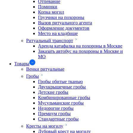
Отпевание
Поминки
Копка могил
Грузчики на похороны
Вызов ритуального агента
Оформление документов
Место на кладбище
Ритуальный транспорт
Аренда катафалка на похороны в Москве
Заказать автобус на похороны в Москве и
МО
Товары
Венки ритуальные
Гробы
Гробы обитые тканью
Двухкрышечные гробы
Детские гробы
Комбинированные гробы
Мусульманские гробы
Недорогие гробы
Премиум гробы
Стандартные гробы
Кресты на могилу
Дубовый крест на могилу