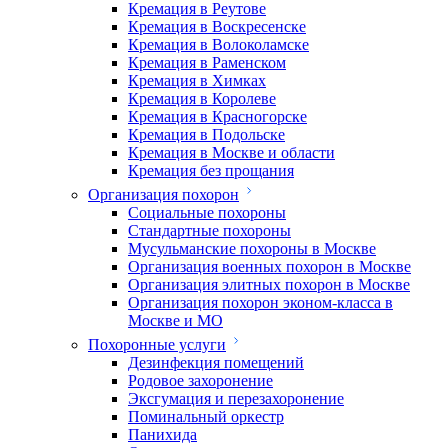
Кремация в Реутове
Кремация в Воскресенске
Кремация в Волоколамске
Кремация в Раменском
Кремация в Химках
Кремация в Королеве
Кремация в Красногорске
Кремация в Подольске
Кремация в Москве и области
Кремация без прощания
Организация похорон
Социальные похороны
Стандартные похороны
Мусульманские похороны в Москве
Организация военных похорон в Москве
Организация элитных похорон в Москве
Организация похорон эконом-класса в
Москве и МО
Похоронные услуги
Дезинфекция помещений
Родовое захоронение
Эксгумация и перезахоронение
Поминальный оркестр
Панихида