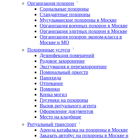
Организация похорон
Социальные похороны
Стандартные похороны
Мусульманские похороны в Москве
Организация военных похорон в Москве
Организация элитных похорон в Москве
Организация похорон эконом-класса в
Москве и МО
Похоронные услуги
Дезинфекция помещений
Родовое захоронение
Эксгумация и перезахоронение
Поминальный оркестр
Панихида
Отпевание
Поминки
Копка могил
Грузчики на похороны
Вызов ритуального агента
Оформление документов
Место на кладбище
Ритуальный транспорт
Аренда катафалка на похороны в Москве
Заказать автобус на похороны в Москве и