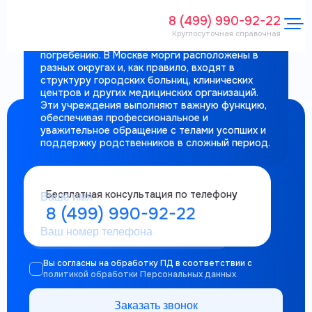
В медицинской сфере морг является
специализированным учреждением, где тела
8 (499) 990-92-22
умерших хранятся, проходят необходимые
Круглосуточная справочная
исследования и подготавливаются к
погребению. В Москве морги расположены в
разных округах и, как правило, входят в
структуру городских больниц, клинических
центров и других медицинских организаций.
Эти учреждения выполняют важную функцию,
обеспечивая профессиональное и
Заказать услуги
ритуальной
уважительное обращение с телами усопших и
поддержку родственников в сложный период.
службы
Бесплатная консультация по телефону
8 (499) 990-92-22
Вы согласны на обработку ПД в соответствии с
политикой обработки Персональных данных.
Заказать звонок