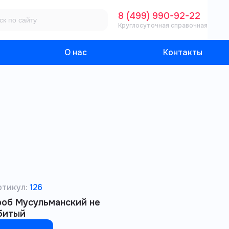
8 (499) 990-92-22
Круглосуточная справочная
О нас
Контакты
ртикул:
126
роб Мусульманский не
битый