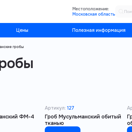
Местоположение:
Московская область
Цены
Полезная информация
анские гробы
гробы
Артикул:
127
А
анский ФМ-4
Гроб Мусульманский обитый
Г
тканью
о