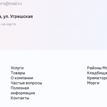
ers@mail.ru
, ул. Угрешская
 на карте
Услуги
Районы М
Товары
Кладбищ
О компании
Крематор
Частые вопросы
Морги
Полезная
информация
Контакты