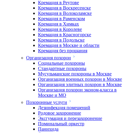
Кремация в Реутове
Кремация в Воскресенске
Кремация в Волоколамске
Кремация в Раменском
Кремация в Химках
Кремация в Королеве
Кремация в Красногорске
Кремация в Подольске
Кремация в Москве и области
Кремация без прощания
Организация похорон
Социальные похороны
Стандартные похороны
Мусульманские похороны в Москве
Организация военных похорон в Москве
Организация элитных похорон в Москве
Организация похорон эконом-класса в
Москве и МО
Похоронные услуги
Дезинфекция помещений
Родовое захоронение
Эксгумация и перезахоронение
Поминальный оркестр
Панихида