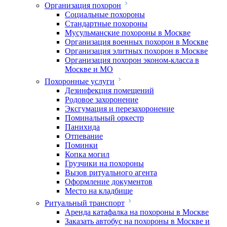
Организация похорон
Социальные похороны
Стандартные похороны
Мусульманские похороны в Москве
Организация военных похорон в Москве
Организация элитных похорон в Москве
Организация похорон эконом-класса в
Москве и МО
Похоронные услуги
Дезинфекция помещений
Родовое захоронение
Эксгумация и перезахоронение
Поминальный оркестр
Панихида
Отпевание
Поминки
Копка могил
Грузчики на похороны
Вызов ритуального агента
Оформление документов
Место на кладбище
Ритуальный транспорт
Аренда катафалка на похороны в Москве
Заказать автобус на похороны в Москве и