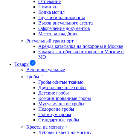
Отпевание
Поминки
Копка могил
Грузчики на похороны
Вызов ритуального агента
Оформление документов
Место на кладбище
Ритуальный транспорт
Аренда катафалка на похороны в Москве
Заказать автобус на похороны в Москве и
МО
Товары
Венки ритуальные
Гробы
Гробы обитые тканью
Двухкрышечные гробы
Детские гробы
Комбинированные гробы
Мусульманские гробы
Недорогие гробы
Премиум гробы
Стандартные гробы
Кресты на могилу
Дубовый крест на могилу