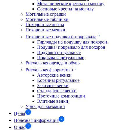
Металлические кресты на могилу
Сосновые кресты на могилу
Могильные оградки
Могильные таблички
Похоронные ленты
Похоронные мешки
Похоронные подушки и покрывала
Гирлянды на подушку для похорон
Подушка+покрывало для похорон
Подушки ритуальные
Покрывала ритуальные
Ритуальная одежда и обувь
Ритуальная флористика
Авторские венки
Корзины ритуальные
Заказные венки
Стандартные венки
Цветочные композиции
Элитные венки
Урны для кремации
Цены
Полезная информация
О нас