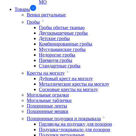
МО
Товары
Венки ритуальные
Гробы
Гробы обитые тканью
Двухкрышечные гробы
Детские гробы
Комбинированные гробы
Мусульманские гробы
Недорогие гробы
Премиум гробы
Стандартные гробы
Кресты на могилу
Дубовый крест на могилу
Металлические кресты на могилу
Сосновые кресты на могилу
Могильные оградки
Могильные таблички
Похоронные ленты
Похоронные мешки
Похоронные подушки и покрывала
Гирлянды на подушку для похорон
Подушка+покрывало для похорон
Подушки ритуальные