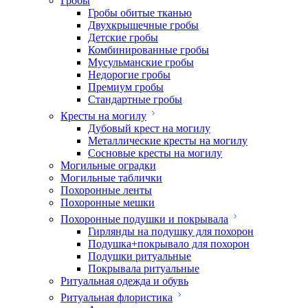
Гробы
Гробы обитые тканью
Двухкрышечные гробы
Детские гробы
Комбинированные гробы
Мусульманские гробы
Недорогие гробы
Премиум гробы
Стандартные гробы
Кресты на могилу
Дубовый крест на могилу
Металлические кресты на могилу
Сосновые кресты на могилу
Могильные оградки
Могильные таблички
Похоронные ленты
Похоронные мешки
Похоронные подушки и покрывала
Гирлянды на подушку для похорон
Подушка+покрывало для похорон
Подушки ритуальные
Покрывала ритуальные
Ритуальная одежда и обувь
Ритуальная флористика