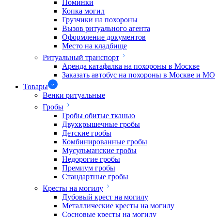
Поминки
Копка могил
Грузчики на похороны
Вызов ритуального агента
Оформление документов
Место на кладбище
Ритуальный транспорт
Аренда катафалка на похороны в Москве
Заказать автобус на похороны в Москве и МО
Товары
Венки ритуальные
Гробы
Гробы обитые тканью
Двухкрышечные гробы
Детские гробы
Комбинированные гробы
Мусульманские гробы
Недорогие гробы
Премиум гробы
Стандартные гробы
Кресты на могилу
Дубовый крест на могилу
Металлические кресты на могилу
Сосновые кресты на могилу