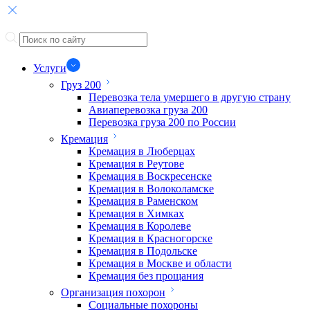
Услуги
Груз 200
Перевозка тела умершего в другую страну
Авиаперевозка груза 200
Перевозка груза 200 по России
Кремация
Кремация в Люберцах
Кремация в Реутове
Кремация в Воскресенске
Кремация в Волоколамске
Кремация в Раменском
Кремация в Химках
Кремация в Королеве
Кремация в Красногорске
Кремация в Подольске
Кремация в Москве и области
Кремация без прощания
Организация похорон
Социальные похороны