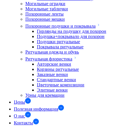
Могильные оградки
Могильные таблички
Похоронные ленты
Похоронные мешки
Похоронные подушки и покрывала
Гирлянды на подушку для похорон
Подушка+покрывало для похорон
Подушки ритуальные
Покрывала ритуальные
Ритуальная одежда и обувь
Ритуальная флористика
Авторские венки
Корзины ритуальные
Заказные венки
Стандартные венки
Цветочные композиции
Элитные венки
Урны для кремации
Цены
Полезная информация
О нас
Контакты