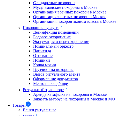
Стандартные похороны
Мусульманские похороны в Москве
Организация военных похорон в Москве
Организация элитных похорон в Москве
Организация похорон эконом-класса в Москв
Похоронные услуги
Дезинфекция помещений
Родовое захоронение
Эксгумация и перезахоронение
Поминальный оркестр
Панихида
Отпевание
Поминки
Копка могил
Грузчики на похороны
Вызов ритуального агента
Оформление документов
Место на кладбище
Ритуальный транспорт
Аренда катафалка на похороны в Москве
Заказать автобус на похороны в Москве и МО
Товары
Венки ритуальные