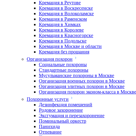
Кремация в Реутове
Кремация в Воскресенске
Кремация в Волоколамске
Кремация в Раменском
Кремация в Химках
Кремация в Королеве
Кремация в Красногорске
Кремация в Подольске
Кремация в Москве и области
Кремация без прощания
Организация похорон
Социальные похороны
Стандартные похороны
Мусульманские похороны в Москве
Организация военных похорон в Москве
Организация элитных похорон в Москве
Организация похорон эконом-класса в Москв
Похоронные услуги
Дезинфекция помещений
Родовое захоронение
Эксгумация и перезахоронение
Поминальный оркестр
Панихида
Отпевание