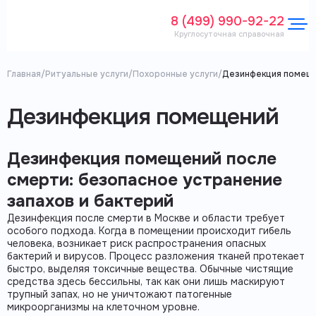
8 (499) 990-92-22
Круглосуточная справочная
Главная
/
Ритуальные услуги
/
Похоронные услуги
/
Дезинфекция помещ
Дезинфекция помещений
Дезинфекция помещений после
смерти: безопасное устранение
запахов и бактерий
Дезинфекция после смерти
в Москве и области требует
особого подхода. Когда в помещении происходит
гибель
человека, возникает риск распространения опасных
бактерий
и
вирусов
. Процесс разложения тканей протекает
быстро, выделяя
токсичные вещества
. Обычные чистящие
средства здесь бессильны, так как они лишь маскируют
трупный запах
, но не уничтожают
патогенные
микроорганизмы
на клеточном уровне.