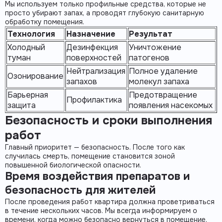
Мы используем только профильные средства, которые не
просто убирают запах, а проводят глубокую
санитарную
обработку помещения
.
Технология
Назначение
Результат
Холодный
Дезинфекция
Уничтожение
туман
поверхностей
патогенов
Нейтрализация
Полное удаление
Озонирование
запахов
молекул запаха
Барьерная
Предотвращение
Профилактика
защита
появления насекомых
Безопасность и сроки выполнения
работ
Главный приоритет —
безопасность
. После того как
случилась
смерть
, помещение становится зоной
повышенной биологической опасности.
Время воздействия препаратов и
безопасность для жителей
После проведения работ квартира должна проветриваться
в течение нескольких часов. Мы всегда информируем о
времени, когда можно безопасно вернуться в помещение.