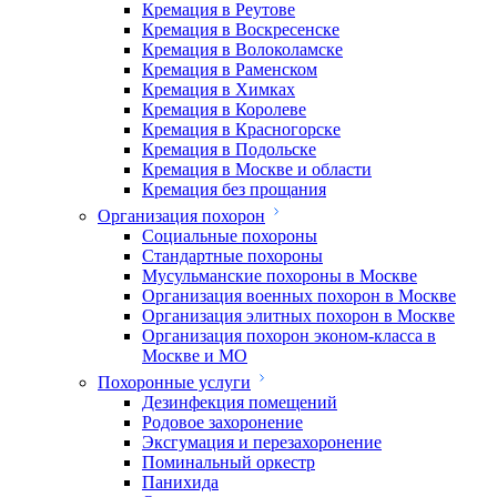
Кремация в Реутове
Кремация в Воскресенске
Кремация в Волоколамске
Кремация в Раменском
Кремация в Химках
Кремация в Королеве
Кремация в Красногорске
Кремация в Подольске
Кремация в Москве и области
Кремация без прощания
Организация похорон
Социальные похороны
Стандартные похороны
Мусульманские похороны в Москве
Организация военных похорон в Москве
Организация элитных похорон в Москве
Организация похорон эконом-класса в
Москве и МО
Похоронные услуги
Дезинфекция помещений
Родовое захоронение
Эксгумация и перезахоронение
Поминальный оркестр
Панихида