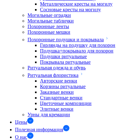
Металлические кресты на могилу
Сосновые кресты на могилу
Могильные оградки
Могильные таблички
Похоронные ленты
Похоронные мешки
Похоронные подушки и покрывала
Гирлянды на подушку для похорон
Подушка+покрывало для похорон
Подушки ритуальные
Покрывала ритуальные
Ритуальная одежда и обувь
Ритуальная флористика
Авторские венки
Корзины ритуальные
Заказные венки
Стандартные венки
Цветочные композиции
Элитные венки
Урны для кремации
Цены
Полезная информация
О нас