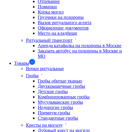
Отпевание
Поминки
Копка могил
Грузчики на похороны
Вызов ритуального агента
Оформление документов
Место на кладбище
Ритуальный транспорт
Аренда катафалка на похороны в Москве
Заказать автобус на похороны в Москве и
МО
Товары
Венки ритуальные
Гробы
Гробы обитые тканью
Двухкрышечные гробы
Детские гробы
Комбинированные гробы
Мусульманские гробы
Недорогие гробы
Премиум гробы
Стандартные гробы
Кресты на могилу
Дубовый крест на могилу