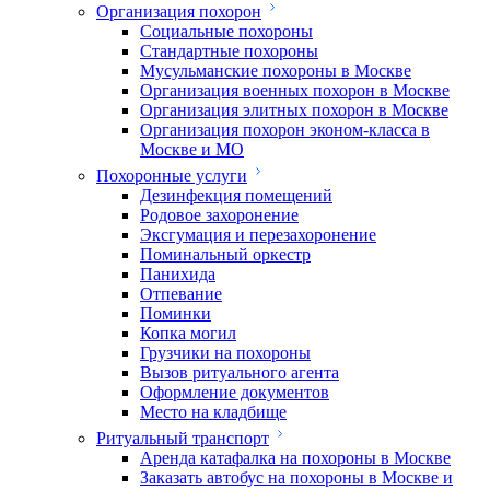
Организация похорон
Социальные похороны
Стандартные похороны
Мусульманские похороны в Москве
Организация военных похорон в Москве
Организация элитных похорон в Москве
Организация похорон эконом-класса в
Москве и МО
Похоронные услуги
Дезинфекция помещений
Родовое захоронение
Эксгумация и перезахоронение
Поминальный оркестр
Панихида
Отпевание
Поминки
Копка могил
Грузчики на похороны
Вызов ритуального агента
Оформление документов
Место на кладбище
Ритуальный транспорт
Аренда катафалка на похороны в Москве
Заказать автобус на похороны в Москве и