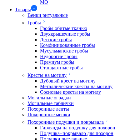
МО
Товары
Венки ритуальные
Гробы
Гробы обитые тканью
Двухкрышечные гробы
Детские гробы
Комбинированные гробы
Мусульманские гробы
Недорогие гробы
Премиум гробы
Стандартные гробы
Кресты на могилу
Дубовый крест на могилу
Металлические кресты на могилу
Сосновые кресты на могилу
Могильные оградки
Могильные таблички
Похоронные ленты
Похоронные мешки
Похоронные подушки и покрывала
Гирлянды на подушку для похорон
Подушка+покрывало для похорон
Подушки ритуальные