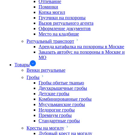
Отпевание
Поминки
Копка могил
Грузчики на похороны
Вызов ритуального агента
Оформление документов
Место на кладбище
Ритуальный транспорт
Аренда катафалка на похороны в Москве
Заказать автобус на похороны в Москве и
МО
Товары
Венки ритуальные
Гробы
Гробы обитые тканью
Двухкрышечные гробы
Детские гробы
Комбинированные гробы
Мусульманские гробы
Недорогие гробы
Премиум гробы
Стандартные гробы
Кресты на могилу
Дубовый крест на могилу