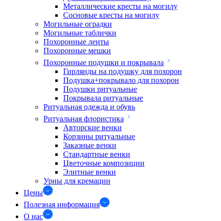
Металлические кресты на могилу
Сосновые кресты на могилу
Могильные оградки
Могильные таблички
Похоронные ленты
Похоронные мешки
Похоронные подушки и покрывала
Гирлянды на подушку для похорон
Подушка+покрывало для похорон
Подушки ритуальные
Покрывала ритуальные
Ритуальная одежда и обувь
Ритуальная флористика
Авторские венки
Корзины ритуальные
Заказные венки
Стандартные венки
Цветочные композиции
Элитные венки
Урны для кремации
Цены
Полезная информация
О нас