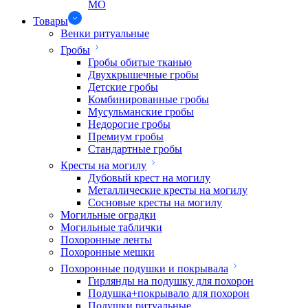
МО
Товары
Венки ритуальные
Гробы
Гробы обитые тканью
Двухкрышечные гробы
Детские гробы
Комбинированные гробы
Мусульманские гробы
Недорогие гробы
Премиум гробы
Стандартные гробы
Кресты на могилу
Дубовый крест на могилу
Металлические кресты на могилу
Сосновые кресты на могилу
Могильные оградки
Могильные таблички
Похоронные ленты
Похоронные мешки
Похоронные подушки и покрывала
Гирлянды на подушку для похорон
Подушка+покрывало для похорон
Подушки ритуальные