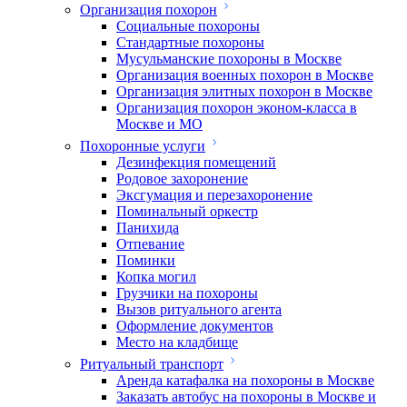
Организация похорон
Социальные похороны
Стандартные похороны
Мусульманские похороны в Москве
Организация военных похорон в Москве
Организация элитных похорон в Москве
Организация похорон эконом-класса в
Москве и МО
Похоронные услуги
Дезинфекция помещений
Родовое захоронение
Эксгумация и перезахоронение
Поминальный оркестр
Панихида
Отпевание
Поминки
Копка могил
Грузчики на похороны
Вызов ритуального агента
Оформление документов
Место на кладбище
Ритуальный транспорт
Аренда катафалка на похороны в Москве
Заказать автобус на похороны в Москве и