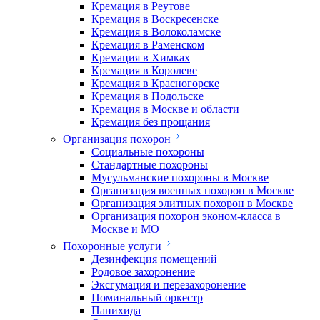
Кремация в Реутове
Кремация в Воскресенске
Кремация в Волоколамске
Кремация в Раменском
Кремация в Химках
Кремация в Королеве
Кремация в Красногорске
Кремация в Подольске
Кремация в Москве и области
Кремация без прощания
Организация похорон
Социальные похороны
Стандартные похороны
Мусульманские похороны в Москве
Организация военных похорон в Москве
Организация элитных похорон в Москве
Организация похорон эконом-класса в
Москве и МО
Похоронные услуги
Дезинфекция помещений
Родовое захоронение
Эксгумация и перезахоронение
Поминальный оркестр
Панихида