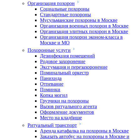
Организация похорон
Социальные похороны
Стандартные похороны
Мусульманские похороны в Москве
Организация военных похорон в Москве
Организация элитных похорон в Москве
Организация похорон эконом-класса в
Москве и МО
Похоронные услуги
Дезинфекция помещений
Родовое захоронение
Эксгумация и перезахоронение
Поминальный оркестр
Панихида
Отпевание
Поминки
Копка могил
Грузчики на похороны
Вызов ритуального агента
Оформление документов
Место на кладбище
Ритуальный транспорт
Аренда катафалка на похороны в Москве
Заказать автобус на похороны в Москве и