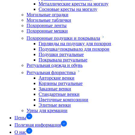
Металлические кресты на могилу
Сосновые кресты на могилу
Могильные оградки
Могильные таблички
Похоронные ленты
Похоронные мешки
Похоронные подушки и покрывала
Гирлянды на подушку для похорон
Подушка+покрывало для похорон
Подушки ритуальные
Покрывала ритуальные
Ритуальная одежда и обувь
Ритуальная флористика
Авторские венки
Корзины ритуальные
Заказные венки
Стандартные венки
Цветочные композиции
Элитные венки
Урны для кремации
Цены
Полезная информация
О нас