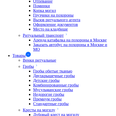
Отпевание
Поминки
Копка могил
Грузчики на похороны
Вызов ритуального агента
Оформление документов
Место на кладбище
Ритуальный транспорт
Аренда катафалка на похороны в Москве
Заказать автобус на похороны в Москве и
МО
Товары
Венки ритуальные
Гробы
Гробы обитые тканью
Двухкрышечные гробы
Детские гробы
Комбинированные гробы
Мусульманские гробы
Недорогие гробы
Премиум гробы
Стандартные гробы
Кресты на могилу
Дубовый крест на могилу