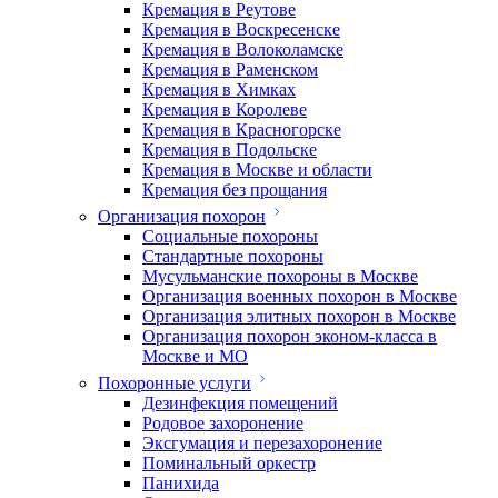
Кремация в Реутове
Кремация в Воскресенске
Кремация в Волоколамске
Кремация в Раменском
Кремация в Химках
Кремация в Королеве
Кремация в Красногорске
Кремация в Подольске
Кремация в Москве и области
Кремация без прощания
Организация похорон
Социальные похороны
Стандартные похороны
Мусульманские похороны в Москве
Организация военных похорон в Москве
Организация элитных похорон в Москве
Организация похорон эконом-класса в
Москве и МО
Похоронные услуги
Дезинфекция помещений
Родовое захоронение
Эксгумация и перезахоронение
Поминальный оркестр
Панихида