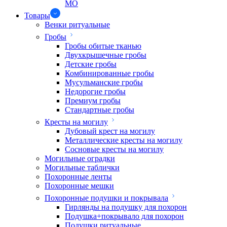
МО
Товары
Венки ритуальные
Гробы
Гробы обитые тканью
Двухкрышечные гробы
Детские гробы
Комбинированные гробы
Мусульманские гробы
Недорогие гробы
Премиум гробы
Стандартные гробы
Кресты на могилу
Дубовый крест на могилу
Металлические кресты на могилу
Сосновые кресты на могилу
Могильные оградки
Могильные таблички
Похоронные ленты
Похоронные мешки
Похоронные подушки и покрывала
Гирлянды на подушку для похорон
Подушка+покрывало для похорон
Подушки ритуальные