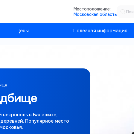
Местоположение:
Московская область
Цены
Полезная информация
бище
адбище
некрополь в Балашихе,
деревней. Популярное место
московья.