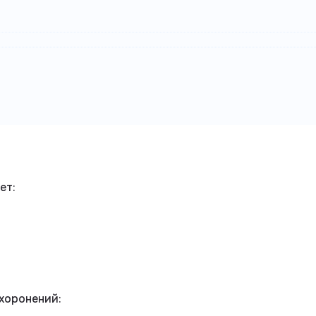
ет:
хоронений: