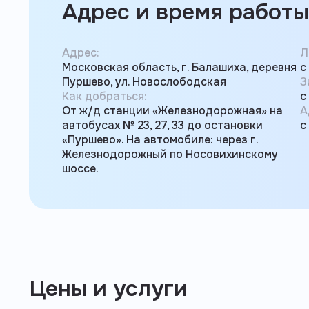
Адрес и время работы
Адрес:
Л
Московская область, г. Балашиха, деревня
с
Пуршево, ул. Новослободская
З
Как добраться:
с
От ж/д станции «Железнодорожная» на
А
автобусах № 23, 27, 33 до остановки
с
«Пуршево». На автомобиле: через г.
Железнодорожный по Носовихинскому
шоссе.
Цены и услуги