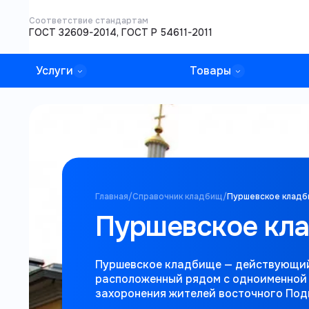
Соответствие стандартам
ГОСТ 32609-2014, ГОСТ Р 54611-2011
Услуги
Товары
Главная
/
Справочник кладбищ
/
Пуршевское клад
Пуршевское кл
Пуршевское кладбище — действующий 
расположенный рядом с одноименной 
захоронения жителей восточного Под