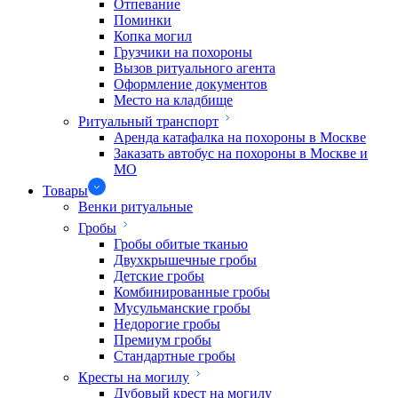
Отпевание
Поминки
Копка могил
Грузчики на похороны
Вызов ритуального агента
Оформление документов
Место на кладбище
Ритуальный транспорт
Аренда катафалка на похороны в Москве
Заказать автобус на похороны в Москве и
МО
Товары
Венки ритуальные
Гробы
Гробы обитые тканью
Двухкрышечные гробы
Детские гробы
Комбинированные гробы
Мусульманские гробы
Недорогие гробы
Премиум гробы
Стандартные гробы
Кресты на могилу
Дубовый крест на могилу