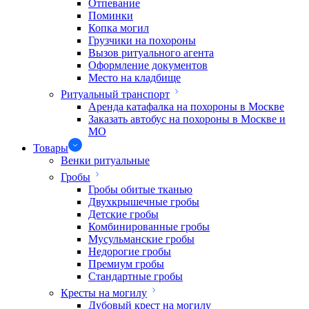
Отпевание
Поминки
Копка могил
Грузчики на похороны
Вызов ритуального агента
Оформление документов
Место на кладбище
Ритуальный транспорт
Аренда катафалка на похороны в Москве
Заказать автобус на похороны в Москве и
МО
Товары
Венки ритуальные
Гробы
Гробы обитые тканью
Двухкрышечные гробы
Детские гробы
Комбинированные гробы
Мусульманские гробы
Недорогие гробы
Премиум гробы
Стандартные гробы
Кресты на могилу
Дубовый крест на могилу