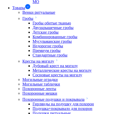
МО
Товары
Венки ритуальные
Гробы
Гробы обитые тканью
Двухкрышечные гробы
Детские гробы
Комбинированные гробы
Мусульманские гробы
Недорогие гробы
Премиум гробы
Стандартные гробы
Кресты на могилу
Дубовый крест на могилу
Металлические кресты на могилу
Сосновые кресты на могилу
Могильные оградки
Могильные таблички
Похоронные ленты
Похоронные мешки
Похоронные подушки и покрывала
Гирлянды на подушку для похорон
Подушка+покрывало для похорон
Подушки ритуальные