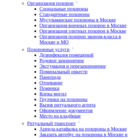
Организация похорон
Социальные похороны
Стандартные похороны
Мусульманские похороны в Москве
Организация военных похорон в Москве
Организация элитных похорон в Москве
Организация похорон эконом-класса в
Москве и МО
Похоронные услуги
Дезинфекция помещений
Родовое захоронение
Эксгумация и перезахоронение
Поминальный оркестр
Панихида
Отпевание
Поминки
Копка могил
Грузчики на похороны
Вызов ритуального агента
Оформление документов
Место на кладбище
Ритуальный транспорт
Аренда катафалка на похороны в Москве
Заказать автобус на похороны в Москве и