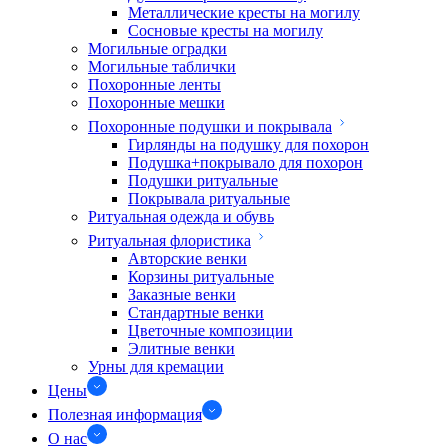
Металлические кресты на могилу
Сосновые кресты на могилу
Могильные оградки
Могильные таблички
Похоронные ленты
Похоронные мешки
Похоронные подушки и покрывала
Гирлянды на подушку для похорон
Подушка+покрывало для похорон
Подушки ритуальные
Покрывала ритуальные
Ритуальная одежда и обувь
Ритуальная флористика
Авторские венки
Корзины ритуальные
Заказные венки
Стандартные венки
Цветочные композиции
Элитные венки
Урны для кремации
Цены
Полезная информация
О нас