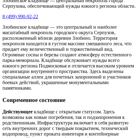
Злобинское кладбище — центральный некрополь города
Серпухова, обеспечивающий нужды южного региона области.
8 (499) 990-92-22
Злобинское кладбище — это центральный и наиболее
масштабный некрополь городского округа Серпухов,
расположенный вблизи деревни Злобино. Территория
некрополя находится в густом массиве смешанного леса, что
придает ему величественный и торжественный вид.
Огромные сосны и березы создают атмосферу естественного
парка-мемориала. Кладбище обслуживает нужды всего
южного региона Подмосковья и отличается высоким уровнем
организации внутреннего пространства. Здесь выделены
специальные аллеи для почетных захоронений и участников
боевых действий, украшенные монументальными
памятниками.
Современное состояние
Действующее
кладбище с открытым статусом. Здесь
возможны как новые погребения, так и подзахоронения к
родственникам. Инфраструктура включает в себя развитую
сеть внутренних дорог с твердым покрытием, технический
водопровод, пункт проката инвентаря и контейнерные