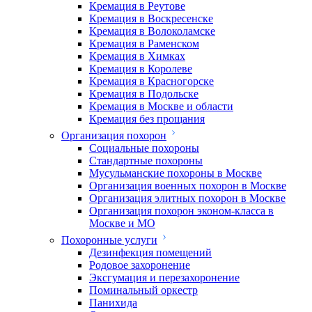
Кремация в Реутове
Кремация в Воскресенске
Кремация в Волоколамске
Кремация в Раменском
Кремация в Химках
Кремация в Королеве
Кремация в Красногорске
Кремация в Подольске
Кремация в Москве и области
Кремация без прощания
Организация похорон
Социальные похороны
Стандартные похороны
Мусульманские похороны в Москве
Организация военных похорон в Москве
Организация элитных похорон в Москве
Организация похорон эконом-класса в
Москве и МО
Похоронные услуги
Дезинфекция помещений
Родовое захоронение
Эксгумация и перезахоронение
Поминальный оркестр
Панихида