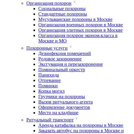
Организация похорон
Социальные похороны
Стандартные похороны
Мусульманские похороны в Москве
Организация военных похорон в Москве
Организация элитных похорон в Москве
Организация похорон эконом-класса в
Москве и МО
Похоронные услуги
Дезинфекция помещений
Родовое захоронение
Эксгумация и перезахоронение
Поминальный оркестр
Панихида
Отпевание
Поминки
Копка могил
Грузчики на похороны
Вызов ритуального агента
Оформление документов
Место на кладбище
Ритуальный транспорт
Аренда катафалка на похороны в Москве
Заказать автобус на похороны в Москве и