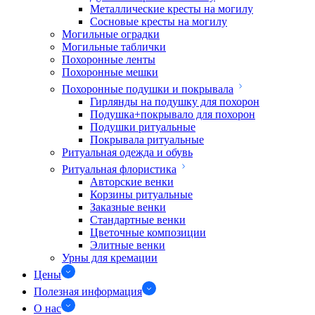
Металлические кресты на могилу
Сосновые кресты на могилу
Могильные оградки
Могильные таблички
Похоронные ленты
Похоронные мешки
Похоронные подушки и покрывала
Гирлянды на подушку для похорон
Подушка+покрывало для похорон
Подушки ритуальные
Покрывала ритуальные
Ритуальная одежда и обувь
Ритуальная флористика
Авторские венки
Корзины ритуальные
Заказные венки
Стандартные венки
Цветочные композиции
Элитные венки
Урны для кремации
Цены
Полезная информация
О нас