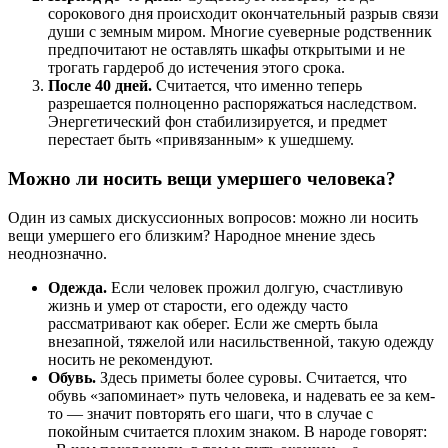
сорокового дня происходит окончательный разрыв связи
души с земным миром. Многие суеверные родственник
предпочитают не оставлять шкафы открытыми и не
трогать гардероб до истечения этого срока.
После 40 дней.
Считается, что именно теперь
разрешается полноценно распоряжаться наследством.
Энергетический фон стабилизируется, и предмет
перестает быть «привязанным» к ушедшему.
Можно ли носить вещи умершего человека?
Один из самых дискуссионных вопросов: можно ли носить
вещи умершего его близким? Народное мнение здесь
неоднозначно.
Одежда.
Если человек прожил долгую, счастливую
жизнь и умер от старости, его одежду часто
рассматривают как оберег. Если же смерть была
внезапной, тяжелой или насильственной, такую одежду
носить не рекомендуют.
Обувь.
Здесь приметы более суровы. Считается, что
обувь «запоминает» путь человека, и надевать ее за кем-
то — значит повторять его шаги, что в случае с
покойным считается плохим знаком. В народе говорят: