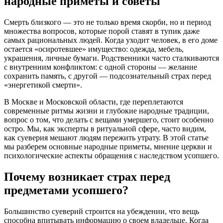
народные приметы и советы
Смерть близкого — это не только время скорби, но и период
множества вопросов, которые порой ставят в тупик даже
самых рациональных людей. Когда уходит человек, в его доме
остается «осиротевшее» имущество: одежда, мебель,
украшения, личные бумаги. Родственники часто сталкиваются
с внутренним конфликтом: с одной стороны — желание
сохранить память, с другой — подсознательный страх перед
«энергетикой смерти».
В Москве и Московской области, где переплетаются
современные ритмы жизни и глубокие народные традиции,
вопрос о том, что делать с вещами умершего, стоит особенно
остро. Мы, как эксперты в ритуальной сфере, часто видим,
как суеверия мешают людям пережить утрату. В этой статье
мы разберем основные народные приметы, мнение церкви и
психологические аспекты обращения с наследством усопшего.
Почему возникает страх перед
предметами усопшего?
Большинство суеверий строится на убеждении, что вещь
способна впитывать информацию о своем владельце. Когда