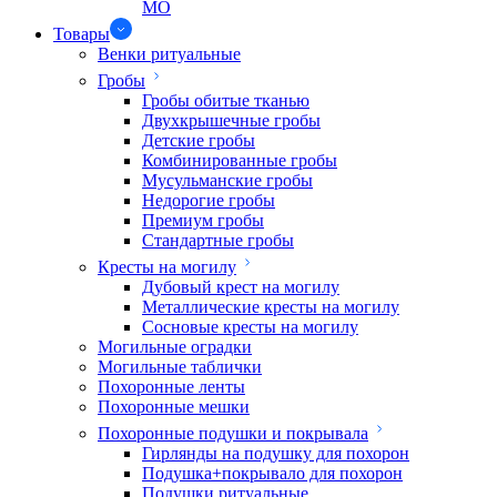
МО
Товары
Венки ритуальные
Гробы
Гробы обитые тканью
Двухкрышечные гробы
Детские гробы
Комбинированные гробы
Мусульманские гробы
Недорогие гробы
Премиум гробы
Стандартные гробы
Кресты на могилу
Дубовый крест на могилу
Металлические кресты на могилу
Сосновые кресты на могилу
Могильные оградки
Могильные таблички
Похоронные ленты
Похоронные мешки
Похоронные подушки и покрывала
Гирлянды на подушку для похорон
Подушка+покрывало для похорон
Подушки ритуальные