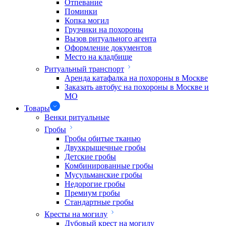
Отпевание
Поминки
Копка могил
Грузчики на похороны
Вызов ритуального агента
Оформление документов
Место на кладбище
Ритуальный транспорт
Аренда катафалка на похороны в Москве
Заказать автобус на похороны в Москве и
МО
Товары
Венки ритуальные
Гробы
Гробы обитые тканью
Двухкрышечные гробы
Детские гробы
Комбинированные гробы
Мусульманские гробы
Недорогие гробы
Премиум гробы
Стандартные гробы
Кресты на могилу
Дубовый крест на могилу