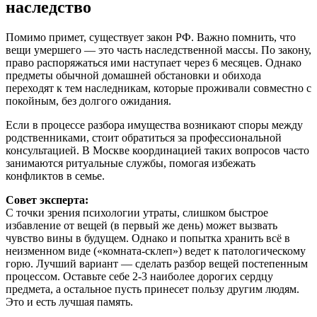
наследство
Помимо примет, существует закон РФ. Важно помнить, что
вещи умершего — это часть наследственной массы. По закону,
право распоряжаться ими наступает через 6 месяцев. Однако
предметы обычной домашней обстановки и обихода
переходят к тем наследникам, которые проживали совместно с
покойным, без долгого ожидания.
Если в процессе разбора имущества возникают споры между
родственниками, стоит обратиться за профессиональной
консультацией. В Москве координацией таких вопросов часто
занимаются ритуальные службы, помогая избежать
конфликтов в семье.
Совет эксперта:
С точки зрения психологии утраты, слишком быстрое
избавление от вещей (в первый же день) может вызвать
чувство вины в будущем. Однако и попытка хранить всё в
неизменном виде («комната-склеп») ведет к патологическому
горю. Лучший вариант — сделать разбор вещей постепенным
процессом. Оставьте себе 2-3 наиболее дорогих сердцу
предмета, а остальное пусть принесет пользу другим людям.
Это и есть лучшая память.