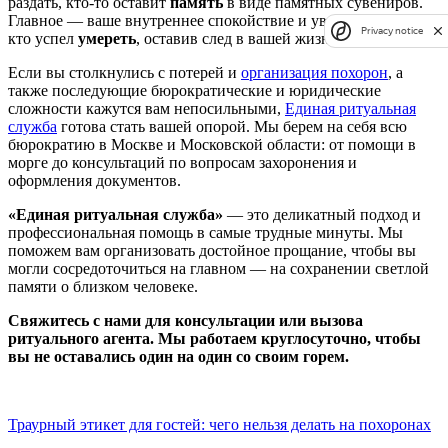
раздать, кто-то оставит
память
в виде памятных сувениров.
Главное — ваше внутреннее спокойствие и уважение к тому,
Privacy notice
кто успел
умереть
, оставив след в вашей жизни.
Если вы столкнулись с потерей и
организация похорон
, а
также последующие бюрократические и юридические
сложности кажутся вам непосильными,
Единая ритуальная
служба
готова стать вашей опорой. Мы берем на себя всю
бюрократию в Москве и Московской области: от помощи в
морге до консультаций по вопросам захоронения и
оформления документов.
«Единая ритуальная служба»
— это деликатный подход и
профессиональная помощь в самые трудные минуты. Мы
поможем вам организовать достойное прощание, чтобы вы
могли сосредоточиться на главном — на сохранении светлой
памяти о близком человеке.
Свяжитесь с нами для консультации или вызова
ритуального агента. Мы работаем круглосуточно, чтобы
вы не оставались один на один со своим горем.
Траурный этикет для гостей: чего нельзя делать на похоронах