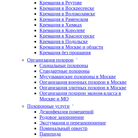
Кремация в Реутове
Кремация в Воскресенске
Кремация в Волоколамске
Кремация в Раменском
Кремация в Химках
Кремация в Королеве
Кремация в Красногорске
Кремация в Подольске
Кремация в Москве и области
Кремация без прощания
Организация похорон
Социальные похороны
Стандартные похороны
Мусульманские похороны в Москве
Организация военных похорон в Москве
Организация элитных похорон в Москве
Организация похорон эконом-класса в
Москве и МО
Похоронные услуги
Дезинфекция помещений
Родовое захоронение
Эксгумация и перезахоронение
Поминальный оркестр
Панихида