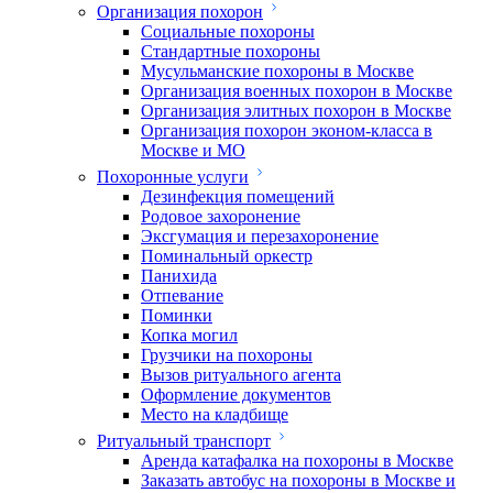
Организация похорон
Социальные похороны
Стандартные похороны
Мусульманские похороны в Москве
Организация военных похорон в Москве
Организация элитных похорон в Москве
Организация похорон эконом-класса в
Москве и МО
Похоронные услуги
Дезинфекция помещений
Родовое захоронение
Эксгумация и перезахоронение
Поминальный оркестр
Панихида
Отпевание
Поминки
Копка могил
Грузчики на похороны
Вызов ритуального агента
Оформление документов
Место на кладбище
Ритуальный транспорт
Аренда катафалка на похороны в Москве
Заказать автобус на похороны в Москве и