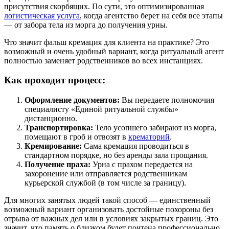
присутствия скорбящих. По сути, это оптимизированная
логистическая услуга
, когда агентство берет на себя все этапы
— от забора тела из морга до получения урны.
Что значит фальш кремация для клиента на практике? Это
возможный и очень удобный вариант, когда ритуальный агент
полностью заменяет родственников во всех инстанциях.
Как проходит процесс:
Оформление документов:
Вы передаете полномочия
специалисту «Единой ритуальной службы»
дистанционно.
Транспортировка:
Тело усопшего забирают из морга,
помещают в гроб и отвозят в
крематорий
.
Кремирование:
Сама кремация проводиться в
стандартном порядке, но без аренды зала прощания.
Получение праха:
Урна с прахом передается на
захоронение или отправляется родственникам
курьерской службой (в том числе за границу).
Для многих занятых людей такой способ — единственный
возможный вариант организовать достойные похороны без
отрыва от важных дел или в условиях закрытых границ. Это
значит, что память о близком будет почтена профессионально