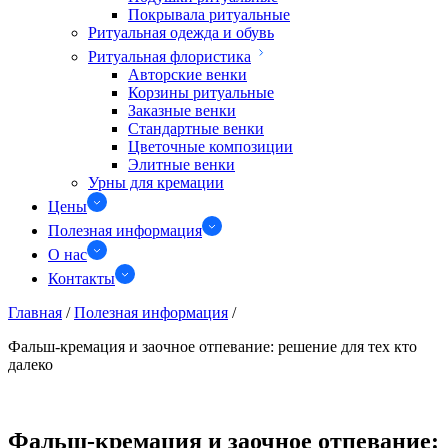
Покрывала ритуальные
Ритуальная одежда и обувь
Ритуальная флористика
Авторские венки
Корзины ритуальные
Заказные венки
Стандартные венки
Цветочные композиции
Элитные венки
Урны для кремации
Цены
Полезная информация
О нас
Контакты
Главная
/
Полезная информация
/
Фальш-кремация и заочное отпевание: решение для тех кто
далеко
Фальш-кремация и заочное отпевание: