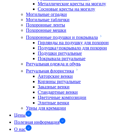
Металлические кресты на могилу
Сосновые кресты на могилу
Могильные оградки
Могильные таблички
Похоронные ленты
Похоронные мешки
Похоронные подушки и покрывала
Гирлянды на подушку для похорон
Подушка+покрывало для похорон
Подушки ритуальные
Покрывала ритуальные
Ритуальная одежда и обувь
Ритуальная флористика
Авторские венки
Корзины ритуальные
Заказные венки
Стандартные венки
Цветочные композиции
Элитные венки
Урны для кремации
Цены
Полезная информация
О нас