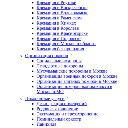
Кремация в Реутове
Кремация в Воскресенске
Кремация в Волоколамске
Кремация в Раменском
Кремация в Химках
Кремация в Королеве
Кремация в Красногорске
Кремация в Подольске
Кремация в Москве и области
Кремация без прощания
Организация похорон
Социальные похороны
Стандартные похороны
Мусульманские похороны в Москве
Организация военных похорон в Москве
Организация элитных похорон в Москве
Организация похорон эконом-класса в
Москве и МО
Похоронные услуги
Дезинфекция помещений
Родовое захоронение
Эксгумация и перезахоронение
Поминальный оркестр
Панихида