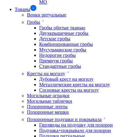
МО
Товары
Венки ритуальные
Гробы
Гробы обитые тканью
Двухкрышечные гробы
Детские гробы
Комбинированные гробы
Мусульманские гробы
Недорогие гробы
Премиум гробы
Стандартные гробы
Кресты на могилу
Дубовый крест на могилу
Металлические кресты на могилу
Сосновые кресты на могилу
Могильные оградки
Могильные таблички
Похоронные ленты
Похоронные мешки
Похоронные подушки и покрывала
Гирлянды на подушку для похорон
Подушка+покрывало для похорон
Подушки ритуальные