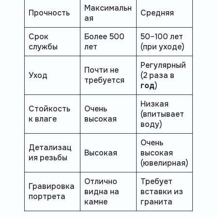
Максимальн
Прочность
Средняя
ая
Срок
Более 500
50–100 лет
службы
лет
(при уходе)
Регулярный
Почти не
Уход
(2 раза в
требуется
год
)
Низкая
Стойкость
Очень
(впитывает
к влаге
высокая
воду)
Очень
Детализац
Высокая
высокая
ия резьбы
(ювелирная)
Отлично
Требует
Гравировка
видна на
вставки из
портрета
камне
гранита