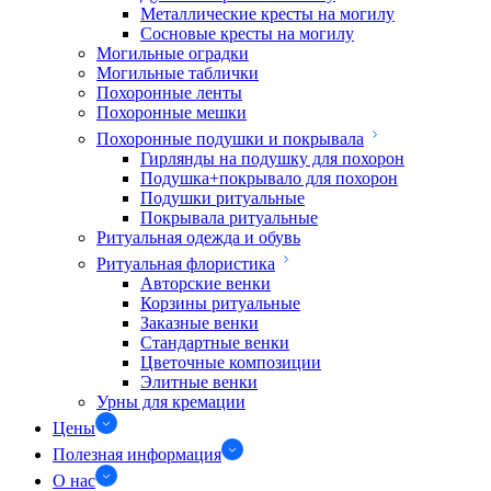
Металлические кресты на могилу
Сосновые кресты на могилу
Могильные оградки
Могильные таблички
Похоронные ленты
Похоронные мешки
Похоронные подушки и покрывала
Гирлянды на подушку для похорон
Подушка+покрывало для похорон
Подушки ритуальные
Покрывала ритуальные
Ритуальная одежда и обувь
Ритуальная флористика
Авторские венки
Корзины ритуальные
Заказные венки
Стандартные венки
Цветочные композиции
Элитные венки
Урны для кремации
Цены
Полезная информация
О нас