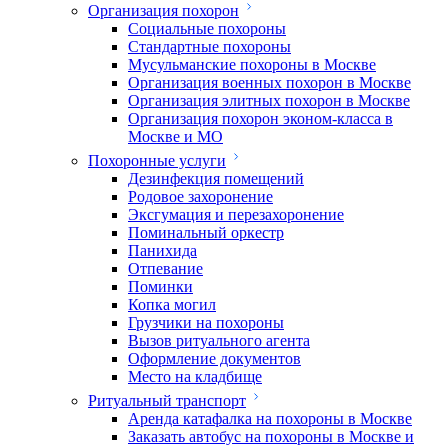
Организация похорон
Социальные похороны
Стандартные похороны
Мусульманские похороны в Москве
Организация военных похорон в Москве
Организация элитных похорон в Москве
Организация похорон эконом-класса в
Москве и МО
Похоронные услуги
Дезинфекция помещений
Родовое захоронение
Эксгумация и перезахоронение
Поминальный оркестр
Панихида
Отпевание
Поминки
Копка могил
Грузчики на похороны
Вызов ритуального агента
Оформление документов
Место на кладбище
Ритуальный транспорт
Аренда катафалка на похороны в Москве
Заказать автобус на похороны в Москве и