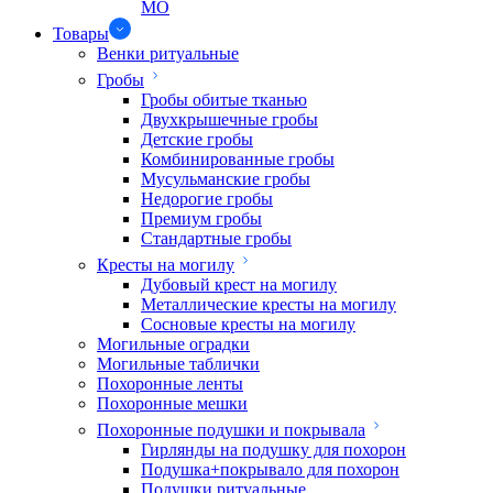
МО
Товары
Венки ритуальные
Гробы
Гробы обитые тканью
Двухкрышечные гробы
Детские гробы
Комбинированные гробы
Мусульманские гробы
Недорогие гробы
Премиум гробы
Стандартные гробы
Кресты на могилу
Дубовый крест на могилу
Металлические кресты на могилу
Сосновые кресты на могилу
Могильные оградки
Могильные таблички
Похоронные ленты
Похоронные мешки
Похоронные подушки и покрывала
Гирлянды на подушку для похорон
Подушка+покрывало для похорон
Подушки ритуальные