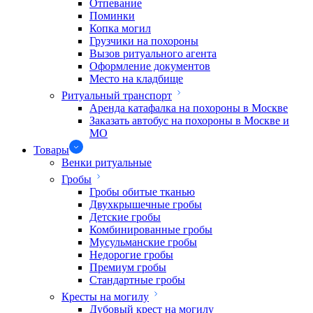
Отпевание
Поминки
Копка могил
Грузчики на похороны
Вызов ритуального агента
Оформление документов
Место на кладбище
Ритуальный транспорт
Аренда катафалка на похороны в Москве
Заказать автобус на похороны в Москве и
МО
Товары
Венки ритуальные
Гробы
Гробы обитые тканью
Двухкрышечные гробы
Детские гробы
Комбинированные гробы
Мусульманские гробы
Недорогие гробы
Премиум гробы
Стандартные гробы
Кресты на могилу
Дубовый крест на могилу