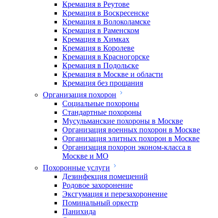
Кремация в Реутове
Кремация в Воскресенске
Кремация в Волоколамске
Кремация в Раменском
Кремация в Химках
Кремация в Королеве
Кремация в Красногорске
Кремация в Подольске
Кремация в Москве и области
Кремация без прощания
Организация похорон
Социальные похороны
Стандартные похороны
Мусульманские похороны в Москве
Организация военных похорон в Москве
Организация элитных похорон в Москве
Организация похорон эконом-класса в
Москве и МО
Похоронные услуги
Дезинфекция помещений
Родовое захоронение
Эксгумация и перезахоронение
Поминальный оркестр
Панихида