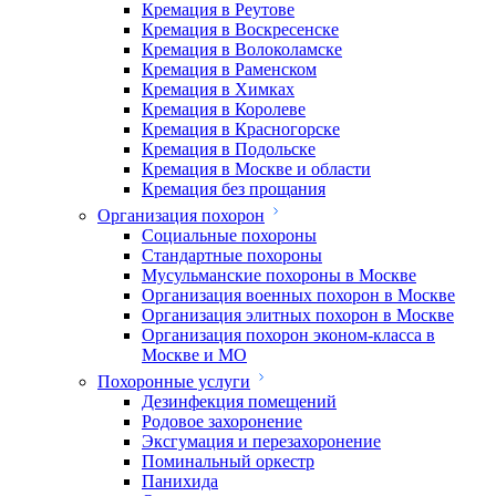
Кремация в Реутове
Кремация в Воскресенске
Кремация в Волоколамске
Кремация в Раменском
Кремация в Химках
Кремация в Королеве
Кремация в Красногорске
Кремация в Подольске
Кремация в Москве и области
Кремация без прощания
Организация похорон
Социальные похороны
Стандартные похороны
Мусульманские похороны в Москве
Организация военных похорон в Москве
Организация элитных похорон в Москве
Организация похорон эконом-класса в
Москве и МО
Похоронные услуги
Дезинфекция помещений
Родовое захоронение
Эксгумация и перезахоронение
Поминальный оркестр
Панихида