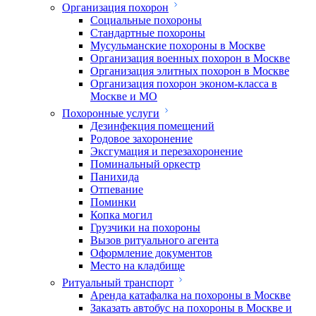
Организация похорон
Социальные похороны
Стандартные похороны
Мусульманские похороны в Москве
Организация военных похорон в Москве
Организация элитных похорон в Москве
Организация похорон эконом-класса в
Москве и МО
Похоронные услуги
Дезинфекция помещений
Родовое захоронение
Эксгумация и перезахоронение
Поминальный оркестр
Панихида
Отпевание
Поминки
Копка могил
Грузчики на похороны
Вызов ритуального агента
Оформление документов
Место на кладбище
Ритуальный транспорт
Аренда катафалка на похороны в Москве
Заказать автобус на похороны в Москве и