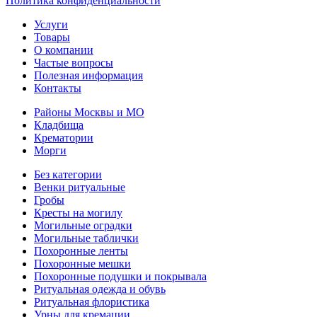
Политика конфиденциальности
Услуги
Товары
О компании
Частые вопросы
Полезная информация
Контакты
Районы Москвы и МО
Кладбища
Крематории
Морги
Без категории
Венки ритуальные
Гробы
Кресты на могилу
Могильные оградки
Могильные таблички
Похоронные ленты
Похоронные мешки
Похоронные подушки и покрывала
Ритуальная одежда и обувь
Ритуальная флористика
Урны для кремации