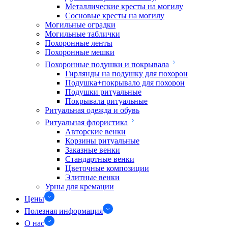
Металлические кресты на могилу
Сосновые кресты на могилу
Могильные оградки
Могильные таблички
Похоронные ленты
Похоронные мешки
Похоронные подушки и покрывала
Гирлянды на подушку для похорон
Подушка+покрывало для похорон
Подушки ритуальные
Покрывала ритуальные
Ритуальная одежда и обувь
Ритуальная флористика
Авторские венки
Корзины ритуальные
Заказные венки
Стандартные венки
Цветочные композиции
Элитные венки
Урны для кремации
Цены
Полезная информация
О нас