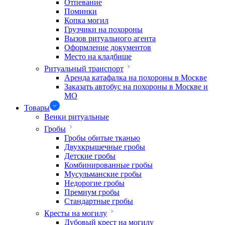
Отпевание
Поминки
Копка могил
Грузчики на похороны
Вызов ритуального агента
Оформление документов
Место на кладбище
Ритуальный транспорт
Аренда катафалка на похороны в Москве
Заказать автобус на похороны в Москве и
МО
Товары
Венки ритуальные
Гробы
Гробы обитые тканью
Двухкрышечные гробы
Детские гробы
Комбинированные гробы
Мусульманские гробы
Недорогие гробы
Премиум гробы
Стандартные гробы
Кресты на могилу
Дубовый крест на могилу