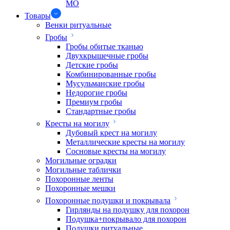
МО
Товары
Венки ритуальные
Гробы
Гробы обитые тканью
Двухкрышечные гробы
Детские гробы
Комбинированные гробы
Мусульманские гробы
Недорогие гробы
Премиум гробы
Стандартные гробы
Кресты на могилу
Дубовый крест на могилу
Металлические кресты на могилу
Сосновые кресты на могилу
Могильные оградки
Могильные таблички
Похоронные ленты
Похоронные мешки
Похоронные подушки и покрывала
Гирлянды на подушку для похорон
Подушка+покрывало для похорон
Подушки ритуальные