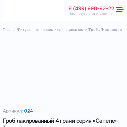
8 (499) 990-92-22
Круглосуточная справочная
Главная
/
Ритуальные товары и принадлежности
/
Гробы
/
Недорогие г
Артикул:
024
Гроб лакированный 4 грани серия «Сапеле»