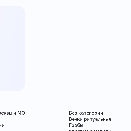
осквы и МО
Без категории
а
Венки ритуальные
ии
Гробы