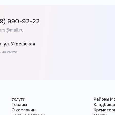
99) 990-92-22
ers@mail.ru
, ул. Угрешская
 на карте
Услуги
Районы М
Товары
Кладбищ
О компании
Крематор