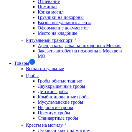
Отпевание
Поминки
Копка могил
Грузчики на похороны
Вызов ритуального агента
Оформление документов
Место на кладбище
Ритуальный транспорт
Аренда катафалка на похороны в Москве
Заказать автобус на похороны в Москве и
МО
Товары
Венки ритуальные
Гробы
Гробы обитые тканью
Двухкрышечные гробы
Детские гробы
Комбинированные гробы
Мусульманские гробы
Недорогие гробы
Премиум гробы
Стандартные гробы
Кресты на могилу
Дубовый крест на могилу