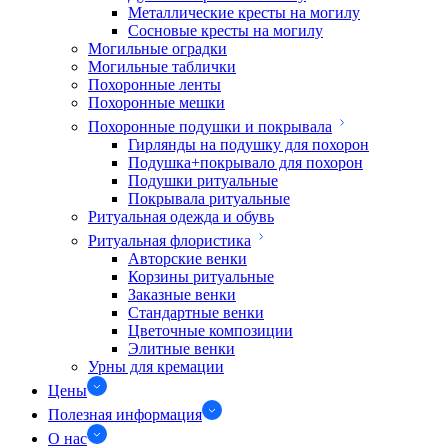
Металлические кресты на могилу
Сосновые кресты на могилу
Могильные оградки
Могильные таблички
Похоронные ленты
Похоронные мешки
Похоронные подушки и покрывала
Гирлянды на подушку для похорон
Подушка+покрывало для похорон
Подушки ритуальные
Покрывала ритуальные
Ритуальная одежда и обувь
Ритуальная флористика
Авторские венки
Корзины ритуальные
Заказные венки
Стандартные венки
Цветочные композиции
Элитные венки
Урны для кремации
Цены
Полезная информация
О нас