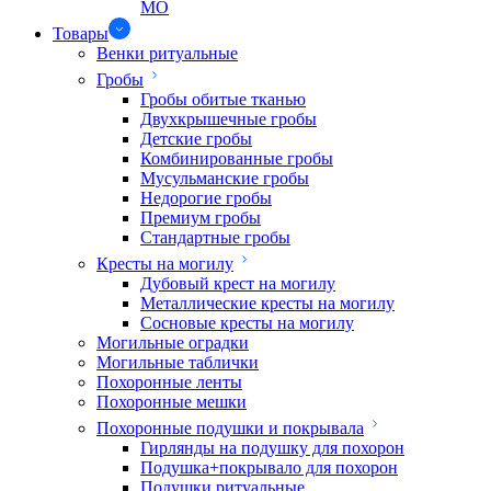
МО
Товары
Венки ритуальные
Гробы
Гробы обитые тканью
Двухкрышечные гробы
Детские гробы
Комбинированные гробы
Мусульманские гробы
Недорогие гробы
Премиум гробы
Стандартные гробы
Кресты на могилу
Дубовый крест на могилу
Металлические кресты на могилу
Сосновые кресты на могилу
Могильные оградки
Могильные таблички
Похоронные ленты
Похоронные мешки
Похоронные подушки и покрывала
Гирлянды на подушку для похорон
Подушка+покрывало для похорон
Подушки ритуальные