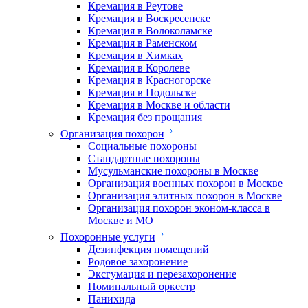
Кремация в Реутове
Кремация в Воскресенске
Кремация в Волоколамске
Кремация в Раменском
Кремация в Химках
Кремация в Королеве
Кремация в Красногорске
Кремация в Подольске
Кремация в Москве и области
Кремация без прощания
Организация похорон
Социальные похороны
Стандартные похороны
Мусульманские похороны в Москве
Организация военных похорон в Москве
Организация элитных похорон в Москве
Организация похорон эконом-класса в
Москве и МО
Похоронные услуги
Дезинфекция помещений
Родовое захоронение
Эксгумация и перезахоронение
Поминальный оркестр
Панихида