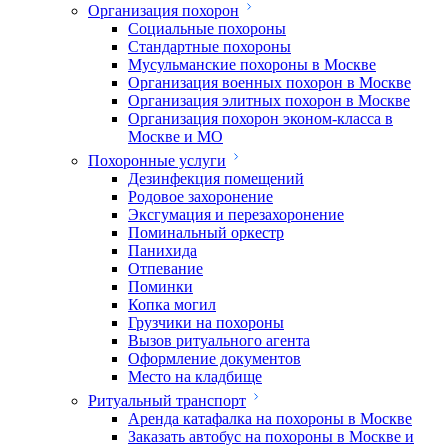
Организация похорон
Социальные похороны
Стандартные похороны
Мусульманские похороны в Москве
Организация военных похорон в Москве
Организация элитных похорон в Москве
Организация похорон эконом-класса в
Москве и МО
Похоронные услуги
Дезинфекция помещений
Родовое захоронение
Эксгумация и перезахоронение
Поминальный оркестр
Панихида
Отпевание
Поминки
Копка могил
Грузчики на похороны
Вызов ритуального агента
Оформление документов
Место на кладбище
Ритуальный транспорт
Аренда катафалка на похороны в Москве
Заказать автобус на похороны в Москве и