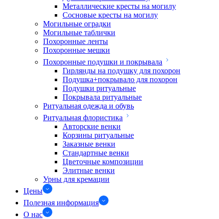
Металлические кресты на могилу
Сосновые кресты на могилу
Могильные оградки
Могильные таблички
Похоронные ленты
Похоронные мешки
Похоронные подушки и покрывала
Гирлянды на подушку для похорон
Подушка+покрывало для похорон
Подушки ритуальные
Покрывала ритуальные
Ритуальная одежда и обувь
Ритуальная флористика
Авторские венки
Корзины ритуальные
Заказные венки
Стандартные венки
Цветочные композиции
Элитные венки
Урны для кремации
Цены
Полезная информация
О нас