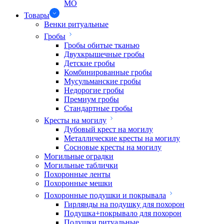
МО
Товары
Венки ритуальные
Гробы
Гробы обитые тканью
Двухкрышечные гробы
Детские гробы
Комбинированные гробы
Мусульманские гробы
Недорогие гробы
Премиум гробы
Стандартные гробы
Кресты на могилу
Дубовый крест на могилу
Металлические кресты на могилу
Сосновые кресты на могилу
Могильные оградки
Могильные таблички
Похоронные ленты
Похоронные мешки
Похоронные подушки и покрывала
Гирлянды на подушку для похорон
Подушка+покрывало для похорон
Подушки ритуальные