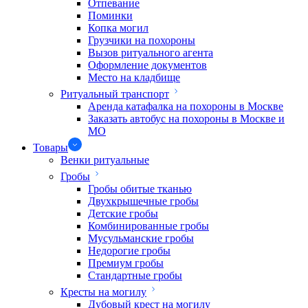
Отпевание
Поминки
Копка могил
Грузчики на похороны
Вызов ритуального агента
Оформление документов
Место на кладбище
Ритуальный транспорт
Аренда катафалка на похороны в Москве
Заказать автобус на похороны в Москве и
МО
Товары
Венки ритуальные
Гробы
Гробы обитые тканью
Двухкрышечные гробы
Детские гробы
Комбинированные гробы
Мусульманские гробы
Недорогие гробы
Премиум гробы
Стандартные гробы
Кресты на могилу
Дубовый крест на могилу