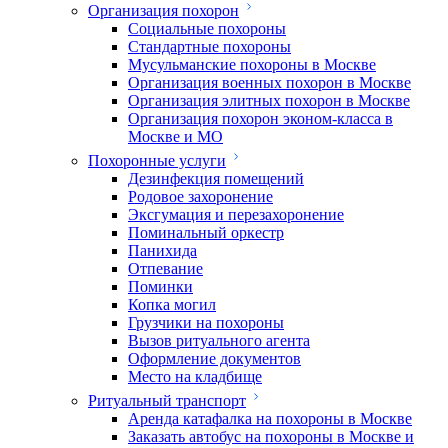
Организация похорон
Социальные похороны
Стандартные похороны
Мусульманские похороны в Москве
Организация военных похорон в Москве
Организация элитных похорон в Москве
Организация похорон эконом-класса в
Москве и МО
Похоронные услуги
Дезинфекция помещений
Родовое захоронение
Эксгумация и перезахоронение
Поминальный оркестр
Панихида
Отпевание
Поминки
Копка могил
Грузчики на похороны
Вызов ритуального агента
Оформление документов
Место на кладбище
Ритуальный транспорт
Аренда катафалка на похороны в Москве
Заказать автобус на похороны в Москве и