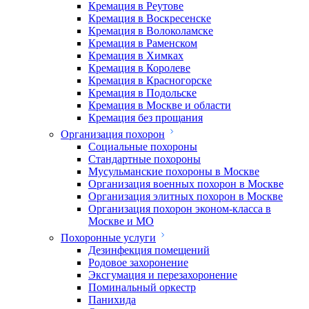
Кремация в Реутове
Кремация в Воскресенске
Кремация в Волоколамске
Кремация в Раменском
Кремация в Химках
Кремация в Королеве
Кремация в Красногорске
Кремация в Подольске
Кремация в Москве и области
Кремация без прощания
Организация похорон
Социальные похороны
Стандартные похороны
Мусульманские похороны в Москве
Организация военных похорон в Москве
Организация элитных похорон в Москве
Организация похорон эконом-класса в
Москве и МО
Похоронные услуги
Дезинфекция помещений
Родовое захоронение
Эксгумация и перезахоронение
Поминальный оркестр
Панихида