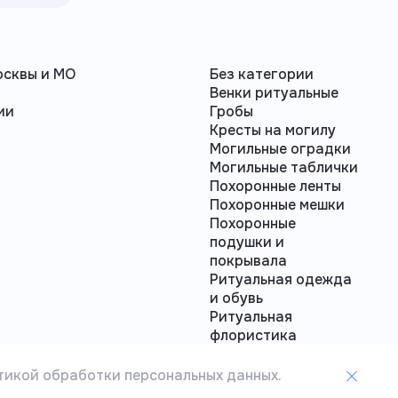
осквы и МО
Без категории
а
Венки ритуальные
ии
Гробы
Кресты на могилу
Могильные оградки
Могильные таблички
Похоронные ленты
Похоронные мешки
Похоронные
подушки и
покрывала
Ритуальная одежда
и обувь
Ритуальная
флористика
Урны для кремации
тикой обработки персональных данных.
Privacy notice