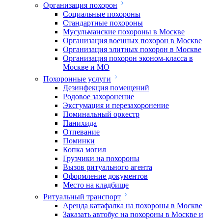
Организация похорон
Социальные похороны
Стандартные похороны
Мусульманские похороны в Москве
Организация военных похорон в Москве
Организация элитных похорон в Москве
Организация похорон эконом-класса в
Москве и МО
Похоронные услуги
Дезинфекция помещений
Родовое захоронение
Эксгумация и перезахоронение
Поминальный оркестр
Панихида
Отпевание
Поминки
Копка могил
Грузчики на похороны
Вызов ритуального агента
Оформление документов
Место на кладбище
Ритуальный транспорт
Аренда катафалка на похороны в Москве
Заказать автобус на похороны в Москве и