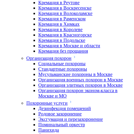
Кремация в Реутове
Кремация в Воскресенске
Кремация в Волоколамске
Кремация в Раменском
Кремация в Химках
Кремация в Королеве
Кремация в Красногорске
Кремация в Подольске
Кремация в Москве и области
Кремация без прощания
Организация похорон
Социальные похороны
Стандартные похороны
Мусульманские похороны в Москве
Организация военных похорон в Москве
Организация элитных похорон в Москве
Организация похорон эконом-класса в
Москве и МО
Похоронные услуги
Дезинфекция помещений
Родовое захоронение
Эксгумация и перезахоронение
Поминальный оркестр
Панихида