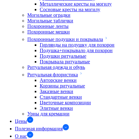
Металлические кресты на могилу
Сосновые кресты на могилу
Могильные оградки
Могильные таблички
Похоронные ленты
Похоронные мешки
Похоронные подушки и покрывала
Гирлянды на подушку для похорон
Подушка+покрывало для похорон
Подушки ритуальные
Покрывала ритуальные
Ритуальная одежда и обувь
Ритуальная флористика
Авторские венки
Корзины ритуальные
Заказные венки
Стандартные венки
Цветочные композиции
Элитные венки
Урны для кремации
Цены
Полезная информация
О нас