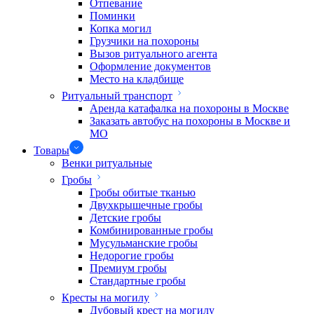
Отпевание
Поминки
Копка могил
Грузчики на похороны
Вызов ритуального агента
Оформление документов
Место на кладбище
Ритуальный транспорт
Аренда катафалка на похороны в Москве
Заказать автобус на похороны в Москве и
МО
Товары
Венки ритуальные
Гробы
Гробы обитые тканью
Двухкрышечные гробы
Детские гробы
Комбинированные гробы
Мусульманские гробы
Недорогие гробы
Премиум гробы
Стандартные гробы
Кресты на могилу
Дубовый крест на могилу