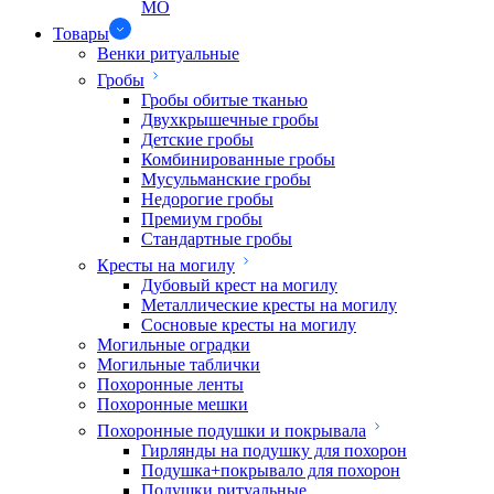
МО
Товары
Венки ритуальные
Гробы
Гробы обитые тканью
Двухкрышечные гробы
Детские гробы
Комбинированные гробы
Мусульманские гробы
Недорогие гробы
Премиум гробы
Стандартные гробы
Кресты на могилу
Дубовый крест на могилу
Металлические кресты на могилу
Сосновые кресты на могилу
Могильные оградки
Могильные таблички
Похоронные ленты
Похоронные мешки
Похоронные подушки и покрывала
Гирлянды на подушку для похорон
Подушка+покрывало для похорон
Подушки ритуальные