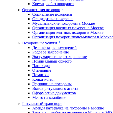
Кремация без прощания
Организация похорон
Социальные похороны
Стандартные похороны
Мусульманские похороны в Москве
Организация военных похорон в Москве
Организация элитных похорон в Москве
Организация похорон эконом-класса в Москв
Похоронные услуги
Дезинфекция помещений
Родовое захоронение
Эксгумация и перезахоронение
Поминальный оркестр
Панихида
Отпевание
Поминки
Копка могил
Грузчики на похороны
Вызов ритуального агента
Оформление документов
Место на кладбище
Ритуальный транспорт
Аренда катафалка на похороны в Москве
Заказать автобус на похороны в Москве и МО