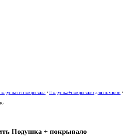
подушки и покрывала
/
Подушка+покрывало для похорон
/
ло
ить Подушка + покрывало