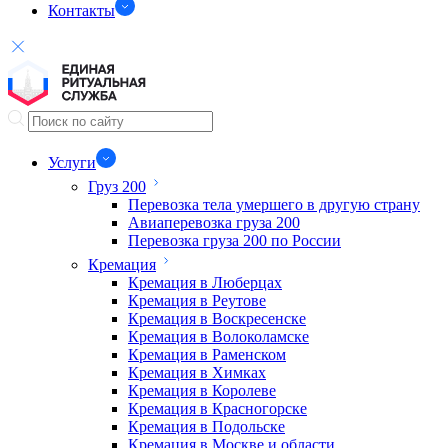
Контакты
Услуги
Груз 200
Перевозка тела умершего в другую страну
Авиаперевозка груза 200
Перевозка груза 200 по России
Кремация
Кремация в Люберцах
Кремация в Реутове
Кремация в Воскресенске
Кремация в Волоколамске
Кремация в Раменском
Кремация в Химках
Кремация в Королеве
Кремация в Красногорске
Кремация в Подольске
Кремация в Москве и области