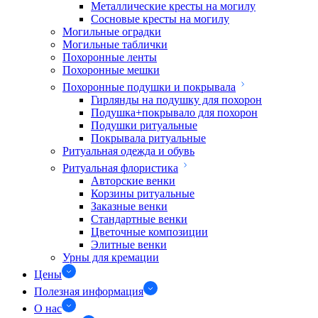
Металлические кресты на могилу
Сосновые кресты на могилу
Могильные оградки
Могильные таблички
Похоронные ленты
Похоронные мешки
Похоронные подушки и покрывала
Гирлянды на подушку для похорон
Подушка+покрывало для похорон
Подушки ритуальные
Покрывала ритуальные
Ритуальная одежда и обувь
Ритуальная флористика
Авторские венки
Корзины ритуальные
Заказные венки
Стандартные венки
Цветочные композиции
Элитные венки
Урны для кремации
Цены
Полезная информация
О нас