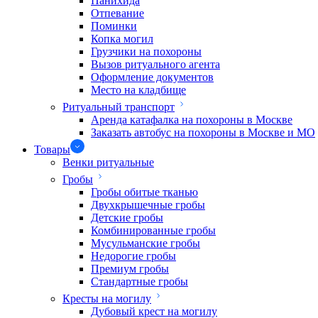
Панихида
Отпевание
Поминки
Копка могил
Грузчики на похороны
Вызов ритуального агента
Оформление документов
Место на кладбище
Ритуальный транспорт
Аренда катафалка на похороны в Москве
Заказать автобус на похороны в Москве и МО
Товары
Венки ритуальные
Гробы
Гробы обитые тканью
Двухкрышечные гробы
Детские гробы
Комбинированные гробы
Мусульманские гробы
Недорогие гробы
Премиум гробы
Стандартные гробы
Кресты на могилу
Дубовый крест на могилу