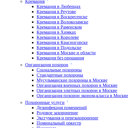
Кремация
Кремация в Люберцах
Кремация в Реутове
Кремация в Воскресенске
Кремация в Волоколамске
Кремация в Раменском
Кремация в Химках
Кремация в Королеве
Кремация в Красногорске
Кремация в Подольске
Кремация в Москве и области
Кремация без прощания
Организация похорон
Социальные похороны
Стандартные похороны
Мусульманские похороны в Москве
Организация военных похорон в Москве
Организация элитных похорон в Москве
Организация похорон эконом-класса в Москв
Похоронные услуги
Дезинфекция помещений
Родовое захоронение
Эксгумация и перезахоронение
Поминальный оркестр