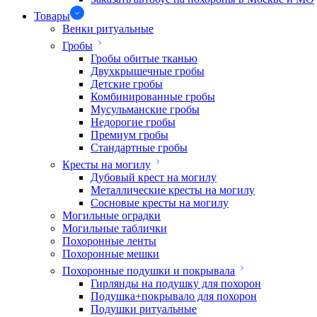
Товары
Венки ритуальные
Гробы
Гробы обитые тканью
Двухкрышечные гробы
Детские гробы
Комбинированные гробы
Мусульманские гробы
Недорогие гробы
Премиум гробы
Стандартные гробы
Кресты на могилу
Дубовый крест на могилу
Металлические кресты на могилу
Сосновые кресты на могилу
Могильные оградки
Могильные таблички
Похоронные ленты
Похоронные мешки
Похоронные подушки и покрывала
Гирлянды на подушку для похорон
Подушка+покрывало для похорон
Подушки ритуальные