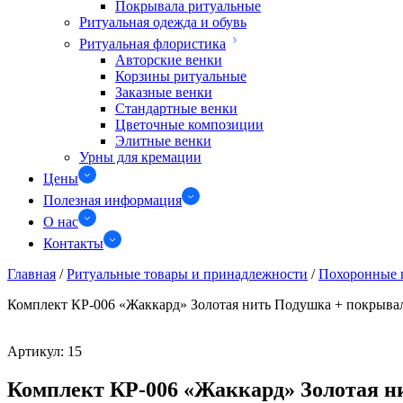
Покрывала ритуальные
Ритуальная одежда и обувь
Ритуальная флористика
Авторские венки
Корзины ритуальные
Заказные венки
Стандартные венки
Цветочные композиции
Элитные венки
Урны для кремации
Цены
Полезная информация
О нас
Контакты
Главная
/
Ритуальные товары и принадлежности
/
Похоронные 
Комплект КР-006 «Жаккард» Золотая нить Подушка + покрыва
Артикул:
15
Комплект КР-006 «Жаккард» Золотая н