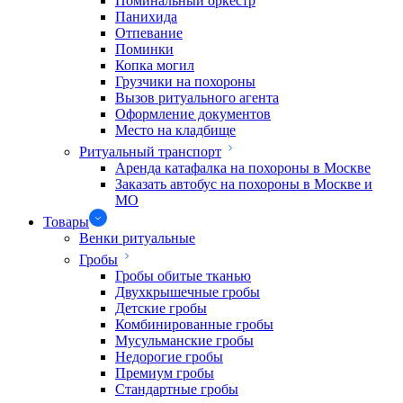
Поминальный оркестр
Панихида
Отпевание
Поминки
Копка могил
Грузчики на похороны
Вызов ритуального агента
Оформление документов
Место на кладбище
Ритуальный транспорт
Аренда катафалка на похороны в Москве
Заказать автобус на похороны в Москве и
МО
Товары
Венки ритуальные
Гробы
Гробы обитые тканью
Двухкрышечные гробы
Детские гробы
Комбинированные гробы
Мусульманские гробы
Недорогие гробы
Премиум гробы
Стандартные гробы