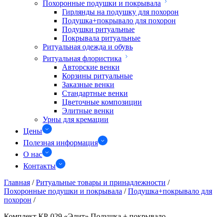
Похоронные подушки и покрывала
Гирлянды на подушку для похорон
Подушка+покрывало для похорон
Подушки ритуальные
Покрывала ритуальные
Ритуальная одежда и обувь
Ритуальная флористика
Авторские венки
Корзины ритуальные
Заказные венки
Стандартные венки
Цветочные композиции
Элитные венки
Урны для кремации
Цены
Полезная информация
О нас
Контакты
Главная
/
Ритуальные товары и принадлежности
/
Похоронные подушки и покрывала
/
Подушка+покрывало для
похорон
/
Комплект КР-029 «Элит» Подушка + покрывало