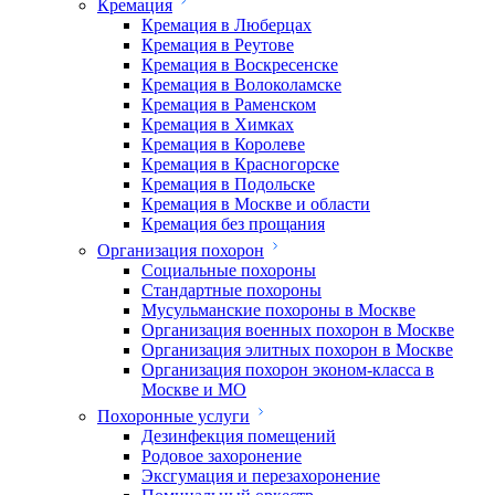
Кремация
Кремация в Люберцах
Кремация в Реутове
Кремация в Воскресенске
Кремация в Волоколамске
Кремация в Раменском
Кремация в Химках
Кремация в Королеве
Кремация в Красногорске
Кремация в Подольске
Кремация в Москве и области
Кремация без прощания
Организация похорон
Социальные похороны
Стандартные похороны
Мусульманские похороны в Москве
Организация военных похорон в Москве
Организация элитных похорон в Москве
Организация похорон эконом-класса в
Москве и МО
Похоронные услуги
Дезинфекция помещений
Родовое захоронение
Эксгумация и перезахоронение