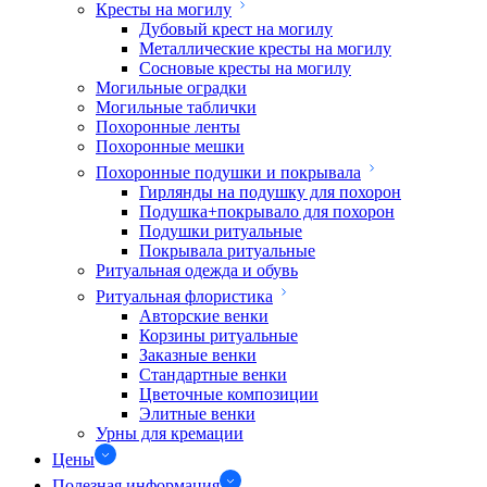
Кресты на могилу
Дубовый крест на могилу
Металлические кресты на могилу
Сосновые кресты на могилу
Могильные оградки
Могильные таблички
Похоронные ленты
Похоронные мешки
Похоронные подушки и покрывала
Гирлянды на подушку для похорон
Подушка+покрывало для похорон
Подушки ритуальные
Покрывала ритуальные
Ритуальная одежда и обувь
Ритуальная флористика
Авторские венки
Корзины ритуальные
Заказные венки
Стандартные венки
Цветочные композиции
Элитные венки
Урны для кремации
Цены
Полезная информация