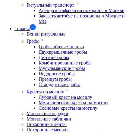
Ритуальный транспорт
Аренда катафалка на похороны в Москве
Заказать автобус на похороны в Москве и
МО
Товары
Венки ритуальные
Гробы
Гробы обитые тканью
Двухкрышечные гробы
Детские гробы
Комбинированные гробы
Мусульманские гробы
Недорогие гробы
Премиум гробы
Стандартные гробы
Кресты на могилу
Дубовый крест на могилу
Металлические кресты на могилу
Сосновые кресты на могилу
Могильные оградки
Могильные таблички
Похоронные ленты
Похоронные мешки