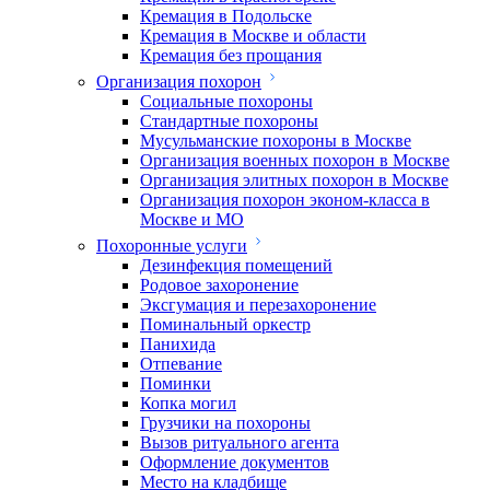
Кремация в Подольске
Кремация в Москве и области
Кремация без прощания
Организация похорон
Социальные похороны
Стандартные похороны
Мусульманские похороны в Москве
Организация военных похорон в Москве
Организация элитных похорон в Москве
Организация похорон эконом-класса в
Москве и МО
Похоронные услуги
Дезинфекция помещений
Родовое захоронение
Эксгумация и перезахоронение
Поминальный оркестр
Панихида
Отпевание
Поминки
Копка могил
Грузчики на похороны
Вызов ритуального агента
Оформление документов
Место на кладбище