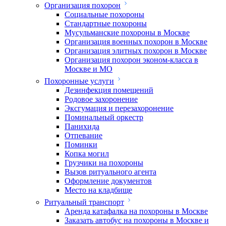
Организация похорон
Социальные похороны
Стандартные похороны
Мусульманские похороны в Москве
Организация военных похорон в Москве
Организация элитных похорон в Москве
Организация похорон эконом-класса в
Москве и МО
Похоронные услуги
Дезинфекция помещений
Родовое захоронение
Эксгумация и перезахоронение
Поминальный оркестр
Панихида
Отпевание
Поминки
Копка могил
Грузчики на похороны
Вызов ритуального агента
Оформление документов
Место на кладбище
Ритуальный транспорт
Аренда катафалка на похороны в Москве
Заказать автобус на похороны в Москве и