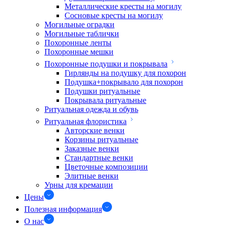
Металлические кресты на могилу
Сосновые кресты на могилу
Могильные оградки
Могильные таблички
Похоронные ленты
Похоронные мешки
Похоронные подушки и покрывала
Гирлянды на подушку для похорон
Подушка+покрывало для похорон
Подушки ритуальные
Покрывала ритуальные
Ритуальная одежда и обувь
Ритуальная флористика
Авторские венки
Корзины ритуальные
Заказные венки
Стандартные венки
Цветочные композиции
Элитные венки
Урны для кремации
Цены
Полезная информация
О нас