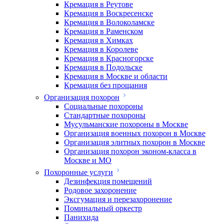
Кремация в Реутове
Кремация в Воскресенске
Кремация в Волоколамске
Кремация в Раменском
Кремация в Химках
Кремация в Королеве
Кремация в Красногорске
Кремация в Подольске
Кремация в Москве и области
Кремация без прощания
Организация похорон
Социальные похороны
Стандартные похороны
Мусульманские похороны в Москве
Организация военных похорон в Москве
Организация элитных похорон в Москве
Организация похорон эконом-класса в
Москве и МО
Похоронные услуги
Дезинфекция помещений
Родовое захоронение
Эксгумация и перезахоронение
Поминальный оркестр
Панихида