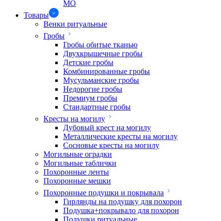
МО
Товары
Венки ритуальные
Гробы
Гробы обитые тканью
Двухкрышечные гробы
Детские гробы
Комбинированные гробы
Мусульманские гробы
Недорогие гробы
Премиум гробы
Стандартные гробы
Кресты на могилу
Дубовый крест на могилу
Металлические кресты на могилу
Сосновые кресты на могилу
Могильные оградки
Могильные таблички
Похоронные ленты
Похоронные мешки
Похоронные подушки и покрывала
Гирлянды на подушку для похорон
Подушка+покрывало для похорон
Подушки ритуальные