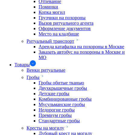
Отпевание
Поминки
Копка могил
Грузчики на похороны
Вызов ритуального агента
Оформление документов
Место на кладбище
Ритуальный транспорт
Аренда катафалка на похороны в Москве
Заказать автобус на похороны в Москве и
МО
Товары
Венки ритуальные
Гробы
Гробы обитые тканью
Двухкрышечные гробы
Детские гробы
Комбинированные гробы
Мусульманские гробы
Недорогие гробы
Премиум гробы
Стандартные гробы
Кресты на могилу
Дубовый крест на могилу