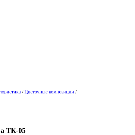
лористика
/
Цветочные композиции
/
а ТК-05