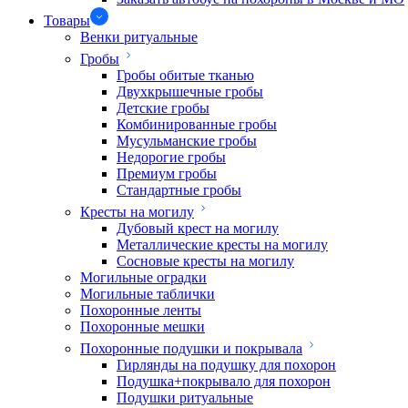
Товары
Венки ритуальные
Гробы
Гробы обитые тканью
Двухкрышечные гробы
Детские гробы
Комбинированные гробы
Мусульманские гробы
Недорогие гробы
Премиум гробы
Стандартные гробы
Кресты на могилу
Дубовый крест на могилу
Металлические кресты на могилу
Сосновые кресты на могилу
Могильные оградки
Могильные таблички
Похоронные ленты
Похоронные мешки
Похоронные подушки и покрывала
Гирлянды на подушку для похорон
Подушка+покрывало для похорон
Подушки ритуальные