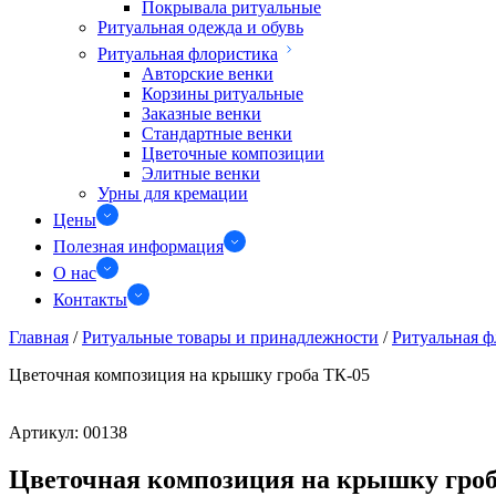
Покрывала ритуальные
Ритуальная одежда и обувь
Ритуальная флористика
Авторские венки
Корзины ритуальные
Заказные венки
Стандартные венки
Цветочные композиции
Элитные венки
Урны для кремации
Цены
Полезная информация
О нас
Контакты
Главная
/
Ритуальные товары и принадлежности
/
Ритуальная ф
Цветочная композиция на крышку гроба ТК-05
Артикул:
00138
Цветочная композиция на крышку гроб