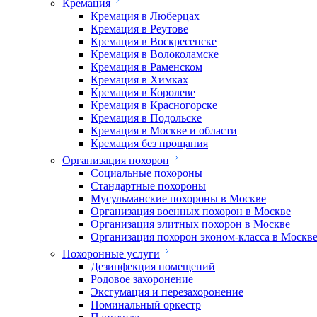
Кремация
Кремация в Люберцах
Кремация в Реутове
Кремация в Воскресенске
Кремация в Волоколамске
Кремация в Раменском
Кремация в Химках
Кремация в Королеве
Кремация в Красногорске
Кремация в Подольске
Кремация в Москве и области
Кремация без прощания
Организация похорон
Социальные похороны
Стандартные похороны
Мусульманские похороны в Москве
Организация военных похорон в Москве
Организация элитных похорон в Москве
Организация похорон эконом-класса в Москв
Похоронные услуги
Дезинфекция помещений
Родовое захоронение
Эксгумация и перезахоронение
Поминальный оркестр