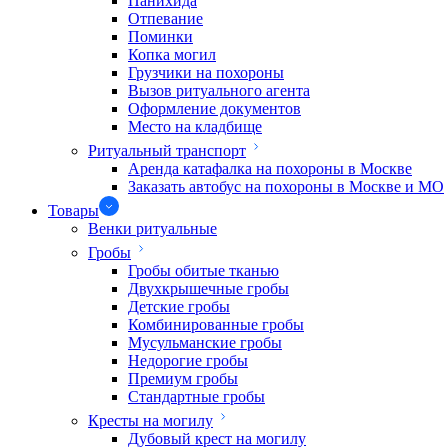
Панихида
Отпевание
Поминки
Копка могил
Грузчики на похороны
Вызов ритуального агента
Оформление документов
Место на кладбище
Ритуальный транспорт
Аренда катафалка на похороны в Москве
Заказать автобус на похороны в Москве и МО
Товары
Венки ритуальные
Гробы
Гробы обитые тканью
Двухкрышечные гробы
Детские гробы
Комбинированные гробы
Мусульманские гробы
Недорогие гробы
Премиум гробы
Стандартные гробы
Кресты на могилу
Дубовый крест на могилу