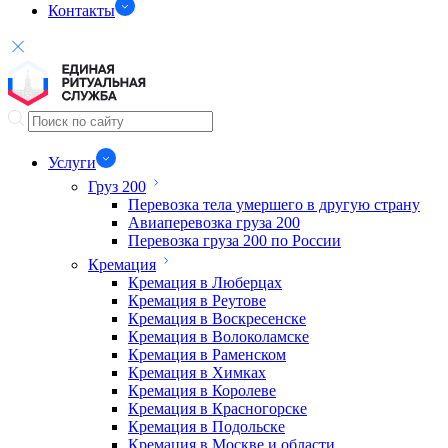
Контакты
Услуги
Груз 200
Перевозка тела умершего в другую страну
Авиаперевозка груза 200
Перевозка груза 200 по России
Кремация
Кремация в Люберцах
Кремация в Реутове
Кремация в Воскресенске
Кремация в Волоколамске
Кремация в Раменском
Кремация в Химках
Кремация в Королеве
Кремация в Красногорске
Кремация в Подольске
Кремация в Москве и области