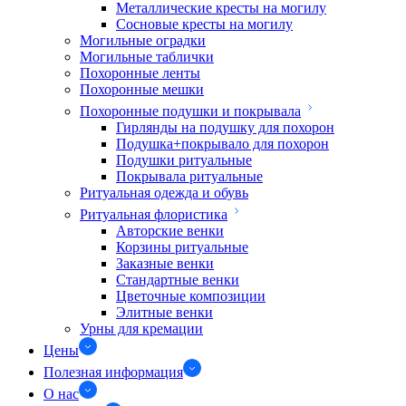
Металлические кресты на могилу
Сосновые кресты на могилу
Могильные оградки
Могильные таблички
Похоронные ленты
Похоронные мешки
Похоронные подушки и покрывала
Гирлянды на подушку для похорон
Подушка+покрывало для похорон
Подушки ритуальные
Покрывала ритуальные
Ритуальная одежда и обувь
Ритуальная флористика
Авторские венки
Корзины ритуальные
Заказные венки
Стандартные венки
Цветочные композиции
Элитные венки
Урны для кремации
Цены
Полезная информация
О нас