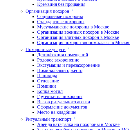
Кремация без прощания
Организация похорон
Социальные похороны
Стандартные похороны
Мусульманские похороны в Москве
Организация военных похорон в Москве
Организация элитных похорон в Москве
Организация похорон эконом-класса в Москв
Похоронные услуги
Дезинфекция помещений
Родовое захоронение
Эксгумация и перезахоронение
Поминальный оркестр
Панихида
Отпевание
Поминки
Копка могил
Грузчики на похороны
Вызов ритуального агента
Оформление документов
Место на кладбище
Ритуальный транспорт
Аренда катафалка на похороны в Москве
Заказать автобус на похороны в Москве и МО