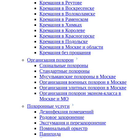
Кремация в Реутове
Кремация в Воскресенске
Кремация в Волоколамске
Кремация в Раменском
Кремация в Химках
Кремация в Королеве
Кремация в Красногорске
Кремация в Подольске
Кремация в Москве и области
Кремация без прощания
Организация похорон
Социальные похороны
Стандартные похороны
Мусульманские похороны в Москве
Организация военных похорон в Москве
Организация элитных похорон в Москве
Организация похорон эконом-класса в
Москве и МО
Похоронные услуги
Дезинфекция помещений
Родовое захоронение
Эксгумация и перезахоронение
Поминальный оркестр
Панихида