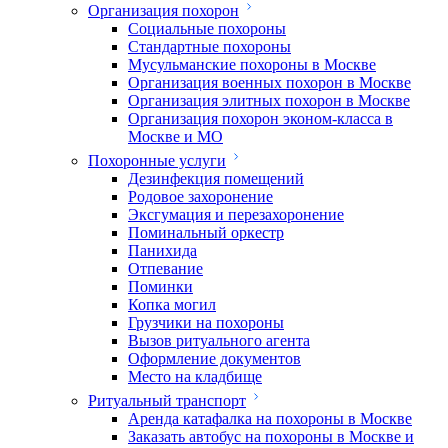
Организация похорон
Социальные похороны
Стандартные похороны
Мусульманские похороны в Москве
Организация военных похорон в Москве
Организация элитных похорон в Москве
Организация похорон эконом-класса в
Москве и МО
Похоронные услуги
Дезинфекция помещений
Родовое захоронение
Эксгумация и перезахоронение
Поминальный оркестр
Панихида
Отпевание
Поминки
Копка могил
Грузчики на похороны
Вызов ритуального агента
Оформление документов
Место на кладбище
Ритуальный транспорт
Аренда катафалка на похороны в Москве
Заказать автобус на похороны в Москве и