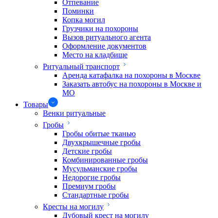
Отпевание
Поминки
Копка могил
Грузчики на похороны
Вызов ритуального агента
Оформление документов
Место на кладбище
Ритуальный транспорт
Аренда катафалка на похороны в Москве
Заказать автобус на похороны в Москве и
МО
Товары
Венки ритуальные
Гробы
Гробы обитые тканью
Двухкрышечные гробы
Детские гробы
Комбинированные гробы
Мусульманские гробы
Недорогие гробы
Премиум гробы
Стандартные гробы
Кресты на могилу
Дубовый крест на могилу