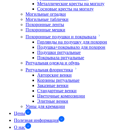
Металлические кресты на могилу
Сосновые кресты на могилу
Могильные оградки
Могильные таблички
Похоронные ленты
Похоронные мешки
Похоронные подушки и покрывала
Гирлянды на подушку для похорон
Подушка+покрывало для похорон
Подушки ритуальные
Покрывала ритуальные
Ритуальная одежда и обувь
Ритуальная флористика
Авторские венки
Корзины ритуальные
Заказные венки
Стандартные венки
Цветочные композиции
Элитные венки
Урны для кремации
Цены
Полезная информация
О нас