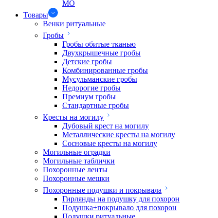
МО
Товары
Венки ритуальные
Гробы
Гробы обитые тканью
Двухкрышечные гробы
Детские гробы
Комбинированные гробы
Мусульманские гробы
Недорогие гробы
Премиум гробы
Стандартные гробы
Кресты на могилу
Дубовый крест на могилу
Металлические кресты на могилу
Сосновые кресты на могилу
Могильные оградки
Могильные таблички
Похоронные ленты
Похоронные мешки
Похоронные подушки и покрывала
Гирлянды на подушку для похорон
Подушка+покрывало для похорон
Подушки ритуальные