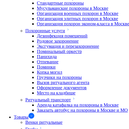
Стандартные похороны
Мусульманские похороны в Москве
Организация военных похорон в Москве
Организация элитных похорон в Москве
Организация похорон эконом-класса в Москв
Похоронные услуги
Дезинфекция помещений
Родовое захоронение
Эксгумация и перезахоронение
Поминальный оркестр
Панихида
Отпевание
Поминки
Копка могил
Грузчики на похороны
Вызов ритуального агента
Оформление документов
Место на кладбище
Ритуальный транспорт
Аренда катафалка на похороны в Москве
Заказать автобус на похороны в Москве и МО
Товары
Венки ритуальные