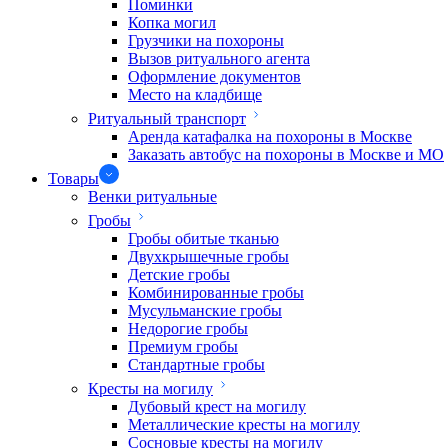
Поминки
Копка могил
Грузчики на похороны
Вызов ритуального агента
Оформление документов
Место на кладбище
Ритуальный транспорт
Аренда катафалка на похороны в Москве
Заказать автобус на похороны в Москве и МО
Товары
Венки ритуальные
Гробы
Гробы обитые тканью
Двухкрышечные гробы
Детские гробы
Комбинированные гробы
Мусульманские гробы
Недорогие гробы
Премиум гробы
Стандартные гробы
Кресты на могилу
Дубовый крест на могилу
Металлические кресты на могилу
Сосновые кресты на могилу