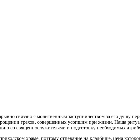
рывно связано с молитвенным заступничеством за его душу пер
прощении грехов, совершенных усопшим при жизни. Наша ритуал
нацию со священнослужителями и подготовку необходимых атриб
 приходском храме, поэтому отпевание на кладбище, цена которо