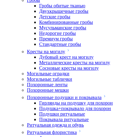
Гробы
Гробы обитые тканью
Двухкрышечные гробы
Детские гробы
Комбинированные гробы
Мусульманские гробы
Недорогие гробы
Премиум гробы
Стандартные гробы
Кресты на могилу
Дубовый крест на могилу
Металлические кресты на могилу
Сосновые кресты на могилу
Могильные оградки
Могильные таблички
Похоронные ленты
Похоронные мешки
Похоронные подушки и покрывала
Гирлянды на подушку для похорон
Подушка+покрывало для похорон
Подушки ритуальные
Покрывала ритуальные
Ритуальная одежда и обувь
Ритуальная флористика