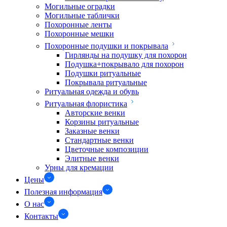
Могильные оградки
Могильные таблички
Похоронные ленты
Похоронные мешки
Похоронные подушки и покрывала
Гирлянды на подушку для похорон
Подушка+покрывало для похорон
Подушки ритуальные
Покрывала ритуальные
Ритуальная одежда и обувь
Ритуальная флористика
Авторские венки
Корзины ритуальные
Заказные венки
Стандартные венки
Цветочные композиции
Элитные венки
Урны для кремации
Цены
Полезная информация
О нас
Контакты