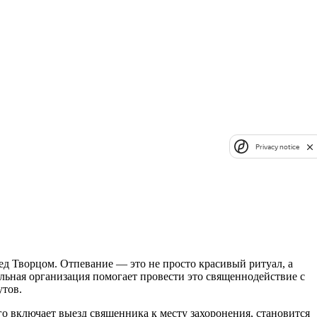
Privacy notice
ед Творцом. Отпевание — это не просто красивый ритуал, а
ьная организация помогает провести это священнодействие с
утов.
го включает выезд священника к месту захоронения, становится