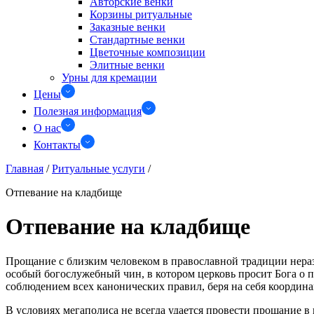
Авторские венки
Корзины ритуальные
Заказные венки
Стандартные венки
Цветочные композиции
Элитные венки
Урны для кремации
Цены
Полезная информация
О нас
Контакты
Главная
/
Ритуальные услуги
/
Отпевание на кладбище
Отпевание на кладбище
Прощание с близким человеком в православной традиции нераз
особый богослужебный чин, в котором церковь просит Бога о 
соблюдением всех канонических правил, беря на себя коорди
В условиях мегаполиса не всегда удается провести прощание в