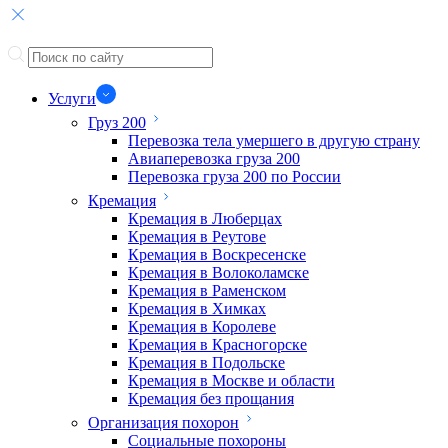
Услуги
Груз 200
Перевозка тела умершего в другую страну
Авиаперевозка груза 200
Перевозка груза 200 по России
Кремация
Кремация в Люберцах
Кремация в Реутове
Кремация в Воскресенске
Кремация в Волоколамске
Кремация в Раменском
Кремация в Химках
Кремация в Королеве
Кремация в Красногорске
Кремация в Подольске
Кремация в Москве и области
Кремация без прощания
Организация похорон
Социальные похороны