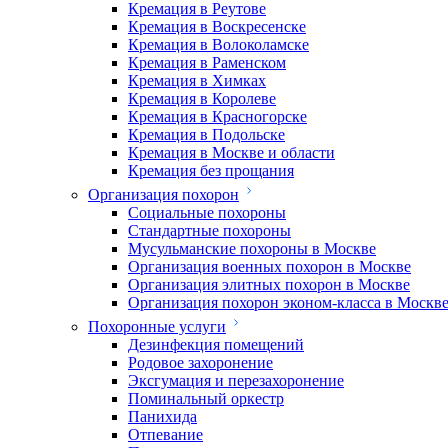
Кремация в Реутове
Кремация в Воскресенске
Кремация в Волоколамске
Кремация в Раменском
Кремация в Химках
Кремация в Королеве
Кремация в Красногорске
Кремация в Подольске
Кремация в Москве и области
Кремация без прощания
Организация похорон
Социальные похороны
Стандартные похороны
Мусульманские похороны в Москве
Организация военных похорон в Москве
Организация элитных похорон в Москве
Организация похорон эконом-класса в Москв
Похоронные услуги
Дезинфекция помещений
Родовое захоронение
Эксгумация и перезахоронение
Поминальный оркестр
Панихида
Отпевание