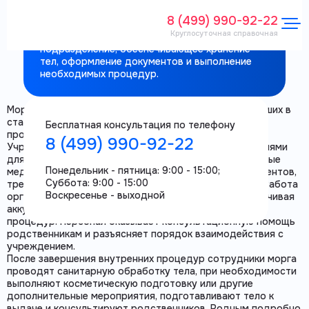
Троицк)
8 (499) 990-92-22
Круглосуточная справочная
Морг больницы РАН в Троицке — медицинское
подразделение, обеспечивающее хранение
тел, оформление документов и выполнение
необходимых процедур.
Морг больницы РАН принимает тела пациентов, умерших в
стационаре, а также выполняет все обязательные
Бесплатная консультация по телефону
процедуры, связанные с оформлением факта смерти.
8 (499) 990-92-22
Учреждение располагает оборудованными помещениями
для санитарного хранения тел, выполняет необходимые
Понедельник - пятница: 9:00 - 15:00;
медицинские мероприятия и формирует пакет документов,
Суббота: 9:00 - 15:00
требуемых для последующих ритуальных действий. Работа
Воскресенье - выходной
организована в соответствии с нормативами, обеспечивая
аккуратность, корректность и своевременность всех
процедур. Персонал оказывает консультационную помощь
родственникам и разъясняет порядок взаимодействия с
учреждением.
После завершения внутренних процедур сотрудники морга
проводят санитарную обработку тела, при необходимости
выполняют косметическую подготовку или другие
дополнительные мероприятия, подготавливают тело к
выдаче и консультируют родственников. Родным подробно