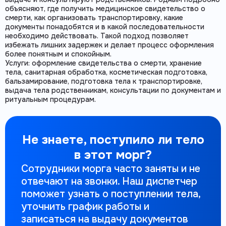
объясняют, где получить медицинское свидетельство о
смерти, как организовать транспортировку, какие
документы понадобятся и в какой последовательности
необходимо действовать. Такой подход позволяет
избежать лишних задержек и делает процесс оформления
более понятным и спокойным.
Услуги: оформление свидетельства о смерти, хранение
тела, санитарная обработка, косметическая подготовка,
бальзамирование, подготовка тела к транспортировке,
выдача тела родственникам, консультации по документам и
ритуальным процедурам.
Не знаете, поступило ли тело
в этот морг?
Сотрудники морга часто заняты и не
отвечают на звонки. Наш диспетчер
поможет узнать о поступлении тела,
уточнить график работы и
записаться на выдачу документов