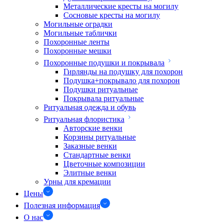
Металлические кресты на могилу
Сосновые кресты на могилу
Могильные оградки
Могильные таблички
Похоронные ленты
Похоронные мешки
Похоронные подушки и покрывала
Гирлянды на подушку для похорон
Подушка+покрывало для похорон
Подушки ритуальные
Покрывала ритуальные
Ритуальная одежда и обувь
Ритуальная флористика
Авторские венки
Корзины ритуальные
Заказные венки
Стандартные венки
Цветочные композиции
Элитные венки
Урны для кремации
Цены
Полезная информация
О нас