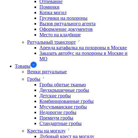
Отпевание
Поминки
Копка могил
Грузчики на похороны
Вызов ритуального агента
Оформление документов
Место на кладбище
Ритуальный транспорт
Аренда катафалка на похороны в Москве
Заказать автобус на похороны в Москве и
МО
Товары
Венки ритуальные
Гробы
Гробы обитые тканью
Двухкрышечные гробы
Детские гробы
Комбинированные гробы
Мусульманские гробы
Недорогие гробы
Премиум гробы
Стандартные гробы
Кресты на могилу
Дубовый крест на могилу