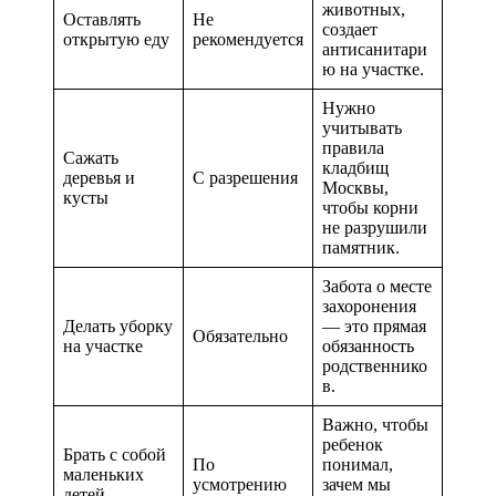
животных,
Оставлять
Не
создает
открытую еду
рекомендуется
антисанитари
ю на участке.
Нужно
учитывать
правила
Сажать
кладбищ
деревья и
С разрешения
Москвы,
кусты
чтобы корни
не разрушили
памятник.
Забота о месте
захоронения
Делать уборку
— это прямая
Обязательно
на участке
обязанность
родственнико
в.
Важно, чтобы
ребенок
Брать с собой
По
понимал,
маленьких
усмотрению
зачем мы
детей