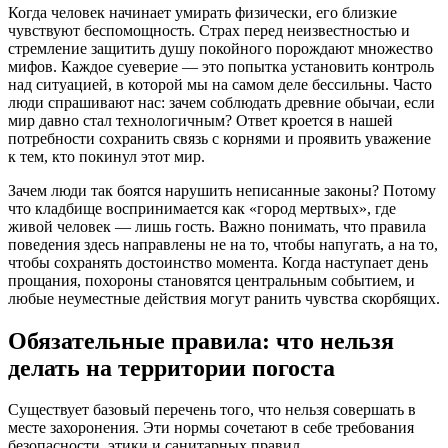
Когда человек начинает умирать физически, его близкие
чувствуют беспомощность. Страх перед неизвестностью и
стремление защитить душу покойного порождают множество
мифов. Каждое суеверие — это попытка установить контроль
над ситуацией, в которой мы на самом деле бессильны. Часто
люди спрашивают нас: зачем соблюдать древние обычаи, если
мир давно стал технологичным? Ответ кроется в нашей
потребности сохранить связь с корнями и проявить уважение
к тем, кто покинул этот мир.
Зачем люди так боятся нарушить неписанные законы? Потому
что кладбище воспринимается как «город мертвых», где
живой человек — лишь гость. Важно понимать, что правила
поведения здесь направлены не на то, чтобы напугать, а на то,
чтобы сохранять достоинство момента. Когда наступает день
прощания, похороны становятся центральным событием, и
любые неуместные действия могут ранить чувства скорбящих.
Обязательные правила: что нельзя
делать на территории погоста
Существует базовый перечень того, что нельзя совершать в
месте захоронения. Эти нормы сочетают в себе требования
безопасности, этики и санитарных правил.