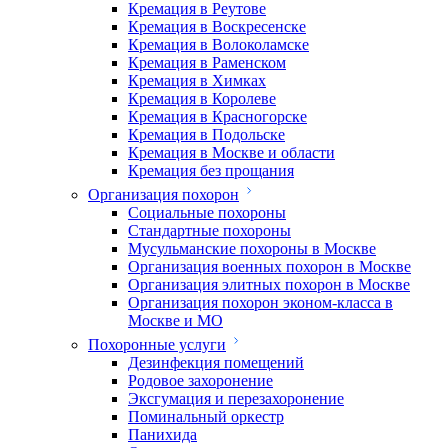
Кремация в Реутове
Кремация в Воскресенске
Кремация в Волоколамске
Кремация в Раменском
Кремация в Химках
Кремация в Королеве
Кремация в Красногорске
Кремация в Подольске
Кремация в Москве и области
Кремация без прощания
Организация похорон
Социальные похороны
Стандартные похороны
Мусульманские похороны в Москве
Организация военных похорон в Москве
Организация элитных похорон в Москве
Организация похорон эконом-класса в
Москве и МО
Похоронные услуги
Дезинфекция помещений
Родовое захоронение
Эксгумация и перезахоронение
Поминальный оркестр
Панихида