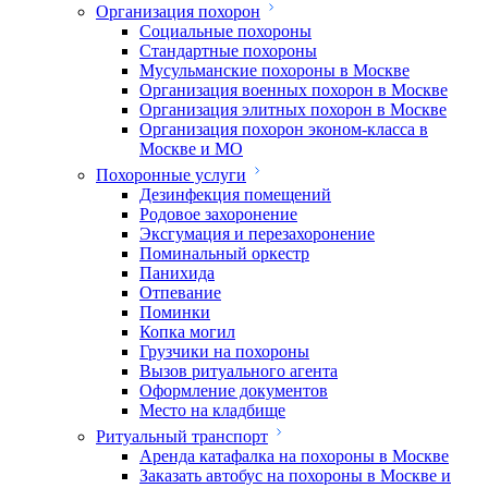
Организация похорон
Социальные похороны
Стандартные похороны
Мусульманские похороны в Москве
Организация военных похорон в Москве
Организация элитных похорон в Москве
Организация похорон эконом-класса в
Москве и МО
Похоронные услуги
Дезинфекция помещений
Родовое захоронение
Эксгумация и перезахоронение
Поминальный оркестр
Панихида
Отпевание
Поминки
Копка могил
Грузчики на похороны
Вызов ритуального агента
Оформление документов
Место на кладбище
Ритуальный транспорт
Аренда катафалка на похороны в Москве
Заказать автобус на похороны в Москве и