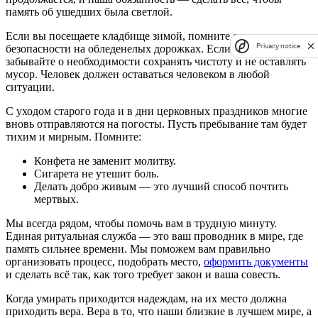
память об ушедших была светлой.
Если вы посещаете кладбище зимой, помните о правилах
Privacy notice
безопасности на обледенелых дорожках. Если летом — не
забывайте о необходимости сохранять чистоту и не оставлять
мусор. Человек должен оставаться человеком в любой
ситуации.
С уходом старого года и в дни церковных праздников многие
вновь отправляются на погосты. Пусть пребывание там будет
тихим и мирным. Помните:
Конфета не заменит молитву.
Сигарета не утешит боль.
Делать добро живым — это лучший способ почтить
мертвых.
Мы всегда рядом, чтобы помочь вам в трудную минуту.
Единая ритуальная служба — это ваш проводник в мире, где
память сильнее времени. Мы поможем вам правильно
организовать процесс, подобрать место,
оформить документы
и сделать всё так, как того требует закон и ваша совесть.
Когда умирать приходится надеждам, на их место должна
приходить вера. Вера в то, что наши близкие в лучшем мире, а