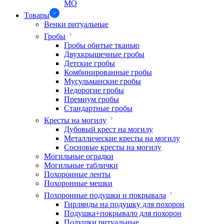
МО
Товары
Венки ритуальные
Гробы
Гробы обитые тканью
Двухкрышечные гробы
Детские гробы
Комбинированные гробы
Мусульманские гробы
Недорогие гробы
Премиум гробы
Стандартные гробы
Кресты на могилу
Дубовый крест на могилу
Металлические кресты на могилу
Сосновые кресты на могилу
Могильные оградки
Могильные таблички
Похоронные ленты
Похоронные мешки
Похоронные подушки и покрывала
Гирлянды на подушку для похорон
Подушка+покрывало для похорон
Подушки ритуальные