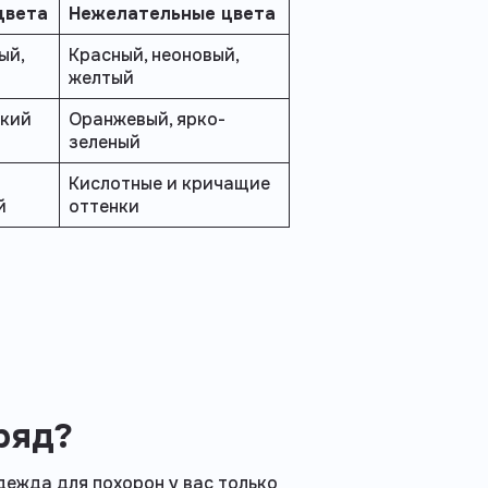
цвета
Нежелательные цвета
ый,
Красный, неоновый,
желтый
ький
Оранжевый, ярко-
зеленый
Кислотные и кричащие
й
оттенки
ряд?
дежда для похорон у вас только