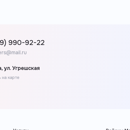
99) 990-92-22
ers@mail.ru
, ул. Угрешская
 на карте