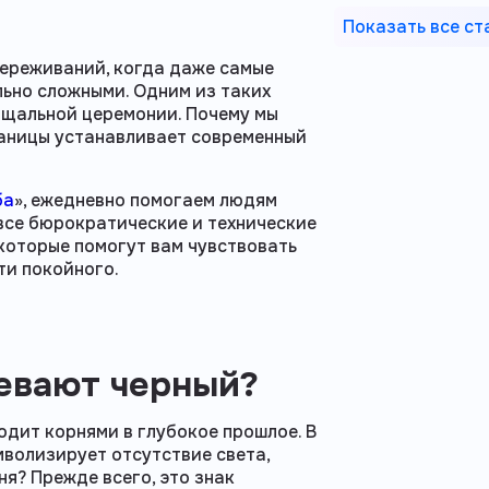
Показать все ст
переживаний, когда даже самые
льно сложными. Одним из таких
ощальной церемонии. Почему мы
раницы устанавливает современный
ба
», ежедневно помогаем людям
я все бюрократические и технические
 которые помогут вам чувствовать
ти покойного.
евают черный?
одит корнями в глубокое прошлое. В
мволизирует отсутствие света,
ня? Прежде всего, это знак