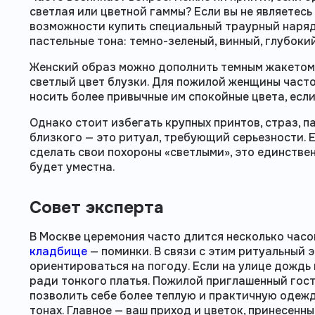
светлая или цветной гаммы? Если вы не являетесь
возможности купить специальный траурный наряд
пастельные тона: темно-зеленый, винный, глубок
Женский образ можно дополнить темным жакетом
светлый цвет блузки. Для пожилой женщины част
носить более привычные им спокойные цвета, есл
Однако стоит избегать крупных принтов, страз, п
близкого — это ритуал, требующий серьезности. 
сделать свои похороны «светлыми», это единстве
будет уместна.
Совет эксперта
В Москве церемония часто длится несколько часо
кладбище
— поминки. В связи с этим ритуальный 
ориентироваться на погоду. Если на улице дождь
ради тонкого платья. Пожилой приглашенный гост
позволить себе более теплую и практичную одежд
тонах. Главное — ваш приход и цветок, принесенны