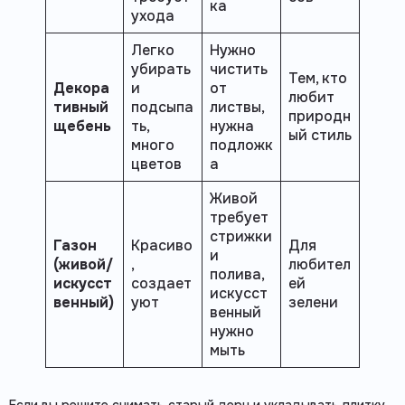
ка
ухода
Легко
Нужно
убирать
чистить
Тем, кто
Декора
и
от
любит
тивный
подсыпа
листвы,
природн
щебень
ть,
нужна
ый стиль
много
подложк
цветов
а
Живой
требует
стрижки
Газон
Красиво
Для
и
(живой/
,
любител
полива,
искусст
создает
ей
искусст
венный)
уют
зелени
венный
нужно
мыть