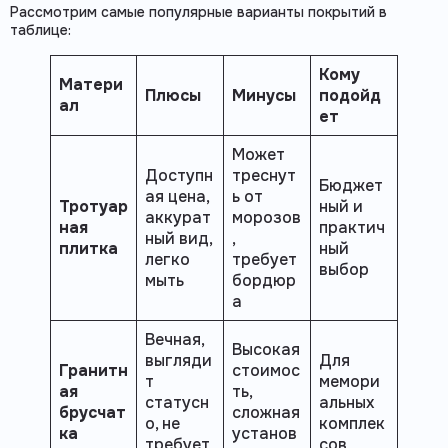
Рассмотрим самые популярные варианты покрытий в
таблице:
Кому
Матери
Плюсы
Минусы
подойд
ал
ет
Может
Доступн
треснут
Бюджет
ая цена,
ь от
Тротуар
ный и
аккурат
морозов
ная
практич
ный вид,
,
плитка
ный
легко
требует
выбор
мыть
бордюр
а
Вечная,
Высокая
выгляди
Для
Гранитн
стоимос
т
мемори
ая
ть,
статусн
альных
брусчат
сложная
о, не
комплек
ка
установ
требует
сов